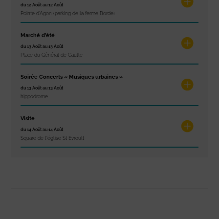
du 12 Août au 12 Août
Pointe d'Agon (parking de la ferme Borde)
Marché d’été
du 13 Août au 13 Août
Place du Général de Gaulle
Soirée Concerts « Musiques urbaines »
du 13 Août au 13 Août
hippodrome
Visite
du 14 Août au 14 Août
Square de l'église St Evroult