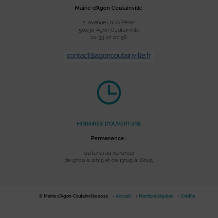
Mairie d’Agon Coutainville
2, avenue Louis Périer
50230 Agon Coutainville
02 33 47 07 56
HORAIRES D’OUVERTURE
Permanence :
du lundi au vendredi
de 9h00 à 12h15 et de 13h45 à 16h45
© Mairie d'Agon-Coutainville 2026
Accueil
Mentions légales
Crédits