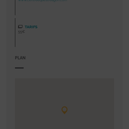
www.centreequestreagon.com
TARIFS
55€
PLAN