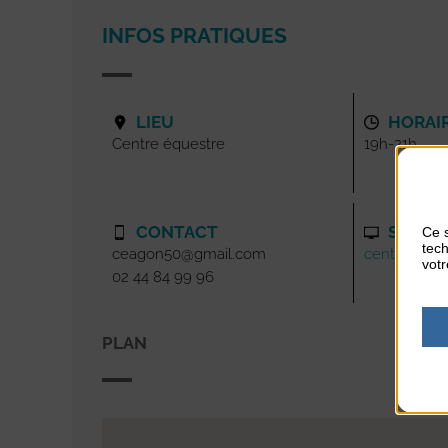
INFOS PRATIQUES
LIEU
HORAI
Centre équestre
19h-21h
CONTACT
SITE I
Ce s
tech
ceagon50@gmail.com
centreeque
votr
02 44 84 99 96
PLAN