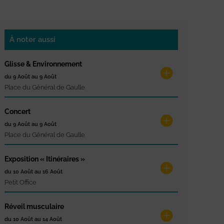
À noter aussi
Glisse & Environnement
du 9 Août au 9 Août
Place du Général de Gaulle
Concert
du 9 Août au 9 Août
Place du Général de Gaulle
Exposition « Itinéraires »
du 10 Août au 16 Août
Petit Office
Réveil musculaire
du 10 Août au 14 Août