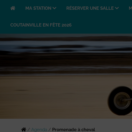
MA STATION
RÉSERVER UNE SALLE
M
COUTAINVILLE EN FÊTE 2026
/
Agenda
/
Promenade à cheval