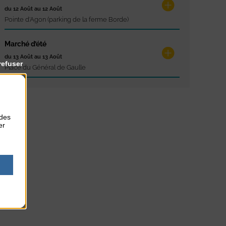
du 12 Août au 12 Août
Pointe d'Agon (parking de la ferme Borde)
Marché d’été
du 13 Août au 13 Août
refuser
Place du Général de Gaulle
 des
er