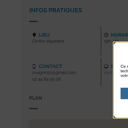
INFOS PRATIQUES
LIEU
HORAI
Centre équestre
19h-21h
CONTACT
SITE I
Ce s
tech
ceagon50@gmail.com
centreeque
votr
02 44 84 99 96
PLAN