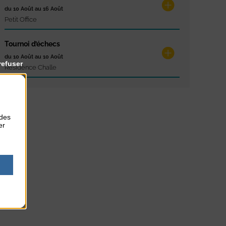
du 10 Août au 16 Août
Petit Office
Tournoi d’échecs
du 10 Août au 10 Août
refuser
Résidence Challe
 des
er