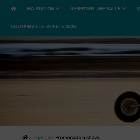
MA STATION
RÉSERVER UNE SALLE
M
COUTAINVILLE EN FÊTE 2026
/
Agenda
/
Promenade à cheval