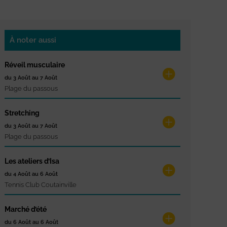
À noter aussi
Réveil musculaire
du 3 Août au 7 Août
Plage du passous
Stretching
du 3 Août au 7 Août
Plage du passous
Les ateliers d’Isa
du 4 Août au 6 Août
Tennis Club Coutainville
Marché d’été
du 6 Août au 6 Août