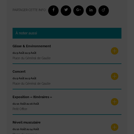
PARTAGER CETTE INFO :
À noter aussi
Glisse & Environnement
du 9 Août au 9 Août
Place du Général de Gaulle
Concert
du 9 Août au 9 Août
Place du Général de Gaulle
Exposition « Itinéraires »
du 10 Août au 16 Août
Petit Office
Réveil musculaire
du 10 Août au 14 Août