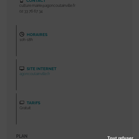
CONTACT
culture.mairie@agoncoutainville.fr
02 33 76 67 34
HORAIRES
10h-18h
SITE INTERNET
agoncoutainville.fr
TARIFS
Gratuit
PLAN
Tout refuser