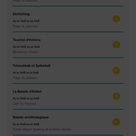
Plage du passous
Stretching
du 10 Août au 14 Août
Plage du passous
Tournoi d’échecs
du 10 Août au 10 Août
Résidence Challe
Tchoukball et Spikeball
du 11 Août au 11 Août
Plage du passous
La Balade d’Anton
du 12 Août au 15 Août
Cale du Passous
Balade ornithologique
du 12 Août au 12 Août
Pointe d'Agon (parking de la ferme Borde)