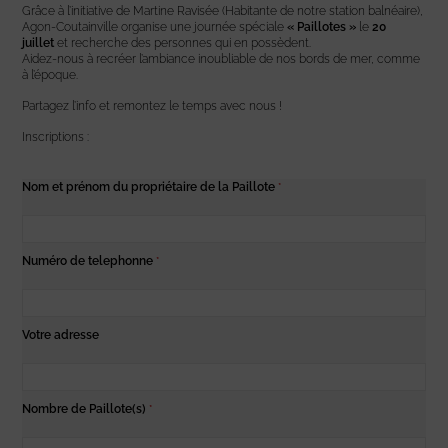
Grâce à l’initiative de Martine Ravisée (Habitante de notre station balnéaire),
Agon-Coutainville organise une journée spéciale
« Paillotes »
le
20
juillet
et recherche des personnes qui en possèdent.
Aidez-nous à recréer l’ambiance inoubliable de nos bords de mer, comme
à l’époque.
Partagez l’info et remontez le temps avec nous !
Inscriptions :
Nom et prénom du propriétaire de la Paillote
*
Numéro de telephonne
*
Votre adresse
Nombre de Paillote(s)
*