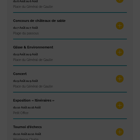
du 6 Août au 6 Août
Place du Général de Gaulle
Concours de châteaux de sable
du 7 Août au 7 Août
Plage du passous
Glisse & Environnement
du 9 Août au 9 Août
Place du Général de Gaulle
Concert
du 9 Août au 9 Août
Place du Général de Gaulle
Exposition « Itinéraires »
du 10 Août au 16 Août
Petit Office
Tournoi d’échecs
du 10 Août au 10 Août
Résidence Challe