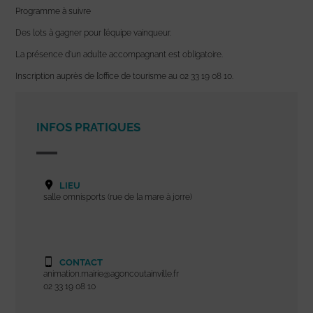
Programme à suivre
Des lots à gagner pour l’équipe vainqueur.
La présence d’un adulte accompagnant est obligatoire.
Inscription auprès de l’office de tourisme au 02 33 19 08 10.
INFOS PRATIQUES
LIEU
salle omnisports (rue de la mare à jorre)
CONTACT
animation.mairie@agoncoutainville.fr
02 33 19 08 10