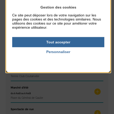
Gestion des cookies
À noter aussi
Ce site peut déposer lors de votre navigation sur les
pages des cookies et des technologies similaires. Nous
Réveil musculaire
utilisons des cookies sur ce site pour améliorer votre
expérience utilisateur.
du 3 Août au 7 Août
Plage du passous
Tout accepter
Stretching
du 3 Août au 7 Août
Personnaliser
Plage du passous
Politique de confidentialité
Les ateliers d’Isa
du 4 Août au 6 Août
Tennis Club Coutainville
Marché d’été
du 6 Août au 6 Août
Place du Général de Gaulle
Spectacle de rue