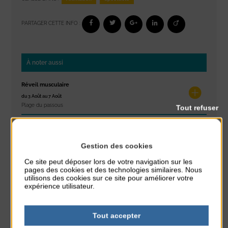
PARTAGER CETTE INFO :
À noter aussi
Réveil musculaire
du 3 Août au 7 Août
Plage du passous
Tout refuser
Stretching
du 3 Août au 7 Août
Gestion des cookies
Plage du passous
Ce site peut déposer lors de votre navigation sur les
pages des cookies et des technologies similaires. Nous
Concours de châteaux de sable
utilisons des cookies sur ce site pour améliorer votre
du 7 Août au 7 Août
expérience utilisateur.
Plage du passous
Glisse & Environnement
Tout accepter
du 9 Août au 9 Août