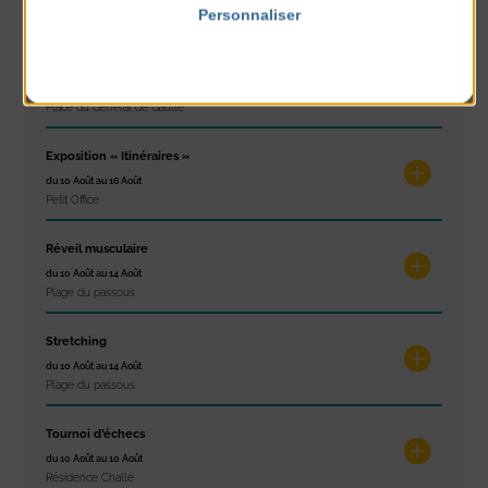
Personnaliser
Place du Général de Gaulle
Politique de confidentialité
Concert
du 9 Août au 9 Août
Place du Général de Gaulle
Exposition « Itinéraires »
du 10 Août au 16 Août
Petit Office
Réveil musculaire
du 10 Août au 14 Août
Plage du passous
Stretching
du 10 Août au 14 Août
Plage du passous
Tournoi d’échecs
du 10 Août au 10 Août
Résidence Challe