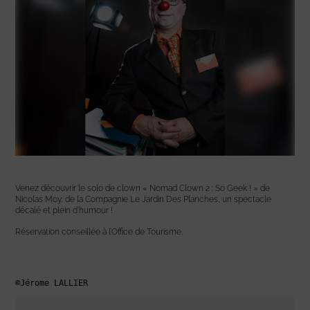
Venez découvrir le solo de clown « Nomad Clown 2 : So Geek ! » de
Nicolas Moy, de la Compagnie Le Jardin Des Planches, un spectacle
décalé et plein d’humour !
Réservation conseillée à l’Office de Tourisme.
©Jérome LALLIER