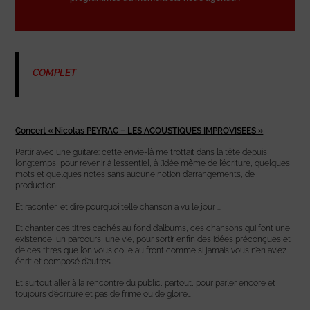
COMPLET
Concert « Nicolas PEYRAC – LES ACOUSTIQUES IMPROVISEES »
Partir avec une guitare: cette envie-là me trottait dans la tête depuis
longtemps, pour revenir à l’essentiel, à l’idée même de l’écriture, quelques
mots et quelques notes sans aucune notion d’arrangements, de
production …
Et raconter, et dire pourquoi telle chanson a vu le jour …
Et chanter ces titres cachés au fond d’albums, ces chansons qui font une
existence, un parcours, une vie, pour sortir enfin des idées préconçues et
de ces titres que l’on vous colle au front comme si jamais vous n’en aviez
écrit et composé d’autres…
Et surtout aller à la rencontre du public, partout, pour parler encore et
toujours d’écriture et pas de frime ou de gloire…