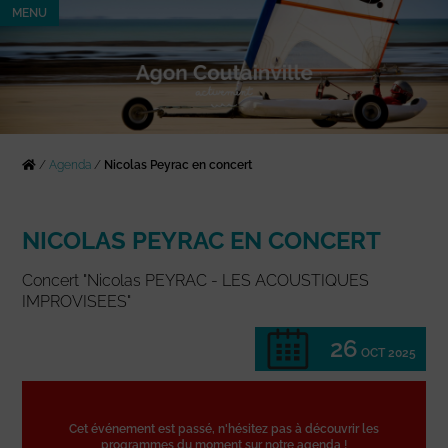
MENU
/
Agenda
/
Nicolas Peyrac en concert
NICOLAS PEYRAC EN CONCERT
Concert "Nicolas PEYRAC - LES ACOUSTIQUES
IMPROVISEES"
26
OCT 2025
Cet événement est passé, n'hésitez pas à découvrir les
programmes du moment sur notre agenda !