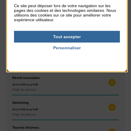
Glisse & Environnement
Ce site peut déposer lors de votre navigation sur les
pages des cookies et des technologies similaires. Nous
du 9 Août au 9 Août
utilisons des cookies sur ce site pour améliorer votre
Place du Général de Gaulle
expérience utilisateur.
Concert
du 9 Août au 9 Août
Tout accepter
Place du Général de Gaulle
Personnaliser
Exposition « Itinéraires »
Politique de confidentialité
du 10 Août au 16 Août
Petit Office
Réveil musculaire
du 10 Août au 14 Août
Plage du passous
Stretching
du 10 Août au 14 Août
Plage du passous
Tournoi d’échecs