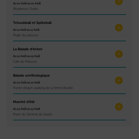
du 10 Août au 10 Août
Résidence Challe
Tchoukball et Spikeball
du 11 Août au 11 Août
Plage du passous
La Balade d’Anton
du 12 Août au 15 Août
Cale du Passous
Balade ornithologique
du 12 Août au 12 Août
Pointe d'Agon (parking de la ferme Borde)
Marché d’été
du 13 Août au 13 Août
Place du Général de Gaulle