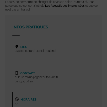
Et aussi se permettre de changer de chanson selon l’humeur du jour
parce que ce concert s’intitule
Les Acoustiques
improvisées
et que ce
n’est pas un hasard.
INFOS PRATIQUES
LIEU
Espace culturel Daniel Rouland
CONTACT
culture.mairie@agoncoutainville.fr
02 33 19 08 10
HORAIRES
17h