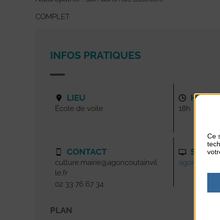
COMPLET
INFOS PRATIQUES
LIEU
HORAI
École de voile
18h
Ce s
tech
CONTACT
SITE I
votr
culture.mairie@agoncoutainvil
agoncoutainv
le.fr
02 33 76 67 34
PLAN