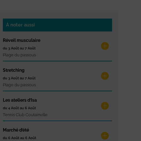
À noter aussi
Réveil musculaire
du 3 Août au 7 Août
Plage du passous
Stretching
du 3 Août au 7 Août
Plage du passous
Les ateliers d’Isa
du 4 Août au 6 Août
Tennis Club Coutainville
Marché d’été
du 6 Août au 6 Août