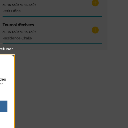
du 10 Août au 16 Août
Petit Office
Tournoi d’échecs
du 10 Août au 10 Août
Résidence Challe
refuser
 des
er