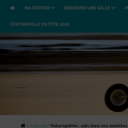
MA STATION
RÉSERVER UNE SALLE
M
COUTAINVILLE EN FÊTE 2026
/
Agenda
/
Naturopathie : sain dans nos assiettes