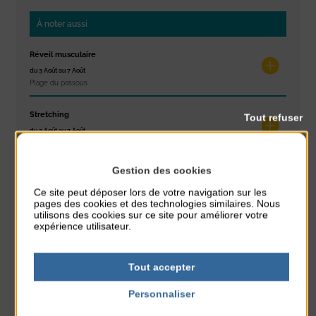
À noter aussi
Réveil musculaire
du 3 Août au 7 Août
Plage du passous
Stretching
Tout refuser
du 3 Août au 7 Août
Plage du passous
Gestion des cookies
Les ateliers d’Isa
Ce site peut déposer lors de votre navigation sur les
du 4 Août au 6 Août
pages des cookies et des technologies similaires. Nous
Tennis Club Coutainville
utilisons des cookies sur ce site pour améliorer votre
expérience utilisateur.
Marché d’été
du 6 Août au 6 Août
Place du Général de Gaulle
Tout accepter
Personnaliser
Spectacle de rue
du 6 Août au 6 Août
Politique de confidentialité