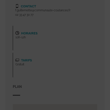
CONTACT
f.guillemette@communaute-coutances.fr
02 33 47 30 77
HORAIRES
10h-12h
TARIFS
Gratuit
PLAN