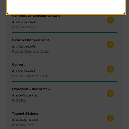
Place du Général de Gaulle
Concours de châteaux de sable
du 7 Août au 7 Août
Plage du passous
Glisse & Environnement
du 9 Août au 9 Août
Place du Général de Gaulle
Concert
du 9 Août au 9 Août
Place du Général de Gaulle
Exposition « Itinéraires »
du 10 Août au 16 Août
Petit Office
Tournoi d’échecs
du 10 Août au 10 Août
Résidence Challe