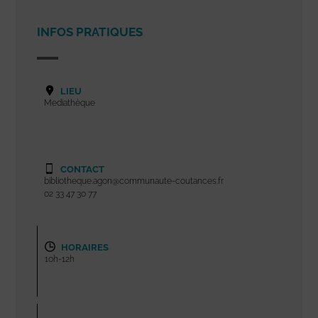
INFOS PRATIQUES
LIEU
Mediathèque
CONTACT
bibliotheque.agon@communaute-coutances.fr
02 33 47 30 77
HORAIRES
10h-12h