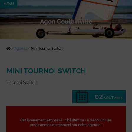
MENU
/
Agenda
/
Mini Tournoi Switch
MINI TOURNOI SWITCH
Tournoi Switch
02
AOÛT 2024
Cet événement est passé, n'hésitez pas à découvrir les
programmes du moment sur notre agenda !