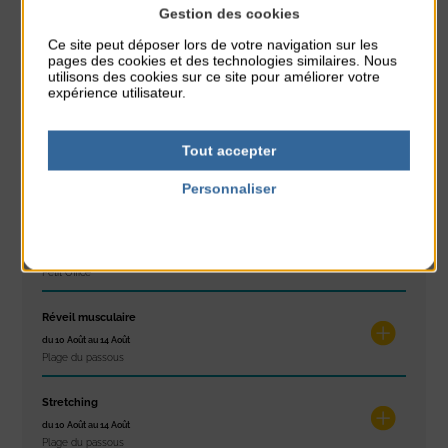
Gestion des cookies
À noter aussi
Ce site peut déposer lors de votre navigation sur les
pages des cookies et des technologies similaires. Nous
Glisse & Environnement
utilisons des cookies sur ce site pour améliorer votre
du 9 Août au 9 Août
expérience utilisateur.
Place du Général de Gaulle
Concert
Tout accepter
du 9 Août au 9 Août
Personnaliser
Place du Général de Gaulle
Politique de confidentialité
Exposition « Itinéraires »
du 10 Août au 16 Août
Petit Office
Réveil musculaire
du 10 Août au 14 Août
Plage du passous
Stretching
du 10 Août au 14 Août
Plage du passous