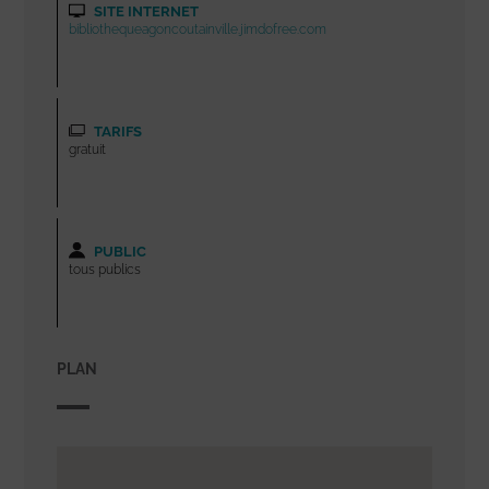
SITE INTERNET
bibliothequeagoncoutainville.jimdofree.com
TARIFS
gratuit
PUBLIC
tous publics
PLAN