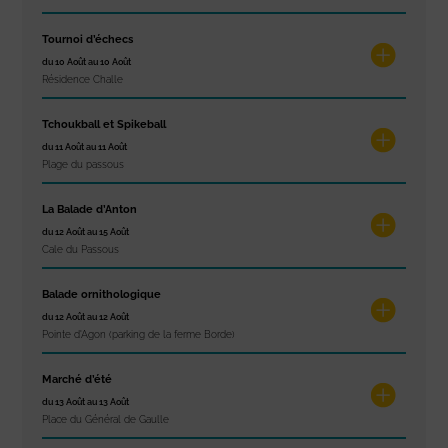
Tournoi d’échecs
du 10 Août au 10 Août
Résidence Challe
Tchoukball et Spikeball
du 11 Août au 11 Août
Plage du passous
La Balade d’Anton
du 12 Août au 15 Août
Cale du Passous
Balade ornithologique
du 12 Août au 12 Août
Pointe d'Agon (parking de la ferme Borde)
Marché d’été
du 13 Août au 13 Août
Place du Général de Gaulle