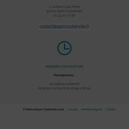
2, avenue Louis Périer
50230 Agon Coutainville
02 33 47 07 56
HORAIRES D’OUVERTURE
Permanence :
du lundi au vendredi
de 9h00 à 12h15 et de 13h45 à 16h45
© Mairie d'Agon-Coutainville 2026
Accueil
Mentions légales
Crédits