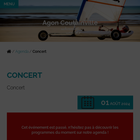
MENU
/
Agenda
/
Concert
CONCERT
Concert
01
AOÛT 2024
Cet événement est passé, n'hésitez pas à découvrir les
programmes du moment sur notre agenda !