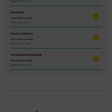
Plage du passous
Stretching
du 10 Août au 14 Août
Plage du passous
Tournoi d’échecs
du 10 Août au 10 Août
Résidence Challe
Tchoukball et Spikeball
du 11 Août au 11 Août
Plage du passous