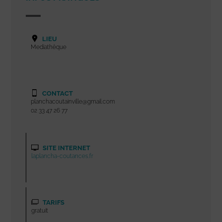
LIEU
Mediathèque
CONTACT
planchacoutainville@gmail.com
02 33 47 26 77
SITE INTERNET
laplancha-coutances.fr
TARIFS
gratuit