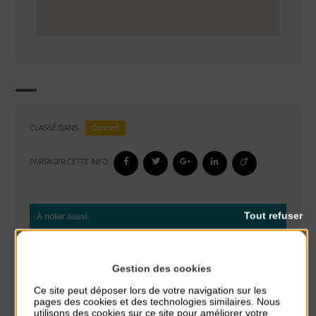
Concert
CLASSÉ DANS :
PARTAGER CETTE INFO :
Tout refuser
À noter aussi
Réveil musculaire
du 3 Août au 7 Août
Gestion des cookies
Plage du passous
Ce site peut déposer lors de votre navigation sur les
pages des cookies et des technologies similaires. Nous
Stretching
utilisons des cookies sur ce site pour améliorer votre