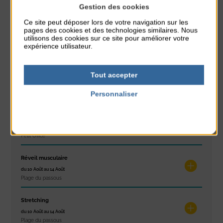
Gestion des cookies
À noter aussi
Ce site peut déposer lors de votre navigation sur les
pages des cookies et des technologies similaires. Nous
Glisse & Environnement
utilisons des cookies sur ce site pour améliorer votre
du 9 Août au 9 Août
expérience utilisateur.
Place du Général de Gaulle
Concert
Tout accepter
du 9 Août au 9 Août
Personnaliser
Place du Général de Gaulle
Politique de confidentialité
Exposition « Itinéraires »
du 10 Août au 16 Août
Petit Office
Réveil musculaire
du 10 Août au 14 Août
Plage du passous
Stretching
du 10 Août au 14 Août
Plage du passous