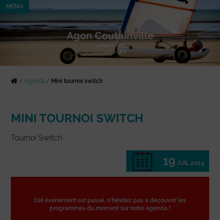
MENU
/
Agenda
/
Mini tournoi switch
MINI TOURNOI SWITCH
Tournoi Switch
19
JUIL 2024
Cet événement est passé, n'hésitez pas à découvrir les
programmes du moment sur notre agenda !