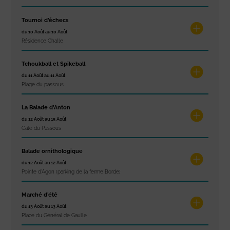
Tournoi d’échecs
du 10 Août au 10 Août
Résidence Challe
Tchoukball et Spikeball
du 11 Août au 11 Août
Plage du passous
La Balade d’Anton
du 12 Août au 15 Août
Cale du Passous
Balade ornithologique
du 12 Août au 12 Août
Pointe d'Agon (parking de la ferme Borde)
Marché d’été
du 13 Août au 13 Août
Place du Général de Gaulle