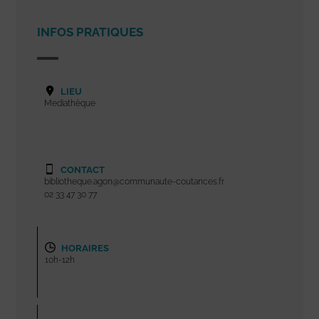
INFOS PRATIQUES
LIEU
Mediathèque
CONTACT
bibliotheque.agon@communaute-coutances.fr
02 33 47 30 77
HORAIRES
10h-12h