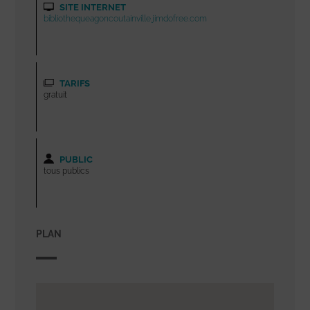
SITE INTERNET
bibliothequeagoncoutainville.jimdofree.com
TARIFS
gratuit
PUBLIC
tous publics
PLAN