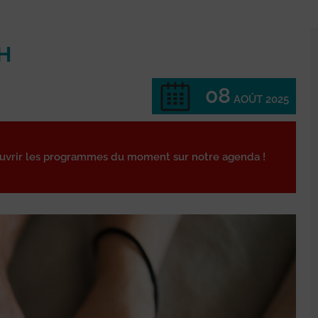
H
08
AOÛT 2025
ouvrir les programmes du moment sur notre agenda !