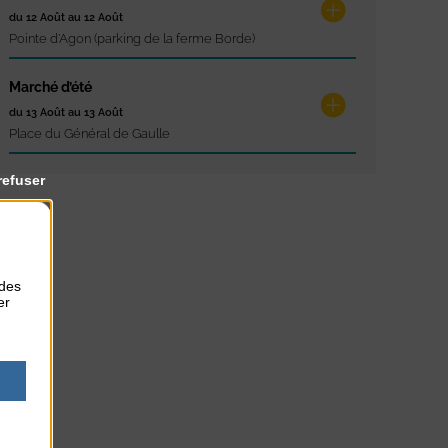
du 12 Août au 12 Août
Pointe d'Agon (parking de la ferme Borde)
Marché d’été
du 13 Août au 13 Août
Place du Général de Gaulle
refuser
 des
er