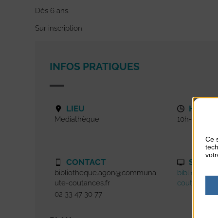
Dès 6 ans.
Sur inscription.
INFOS PRATIQUES
LIEU
HORAI
Mediathèque
10h-12h
Ce s
tech
votr
CONTACT
SITE I
bibliotheque.agon@communa
bibliotheq
ute-coutances.fr
coutances.f
02 33 47 30 77