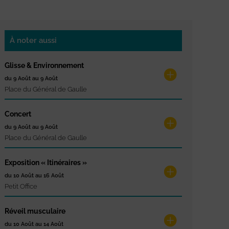
À noter aussi
Glisse & Environnement
du 9 Août au 9 Août
Place du Général de Gaulle
Concert
du 9 Août au 9 Août
Place du Général de Gaulle
Exposition « Itinéraires »
du 10 Août au 16 Août
Petit Office
Réveil musculaire
du 10 Août au 14 Août