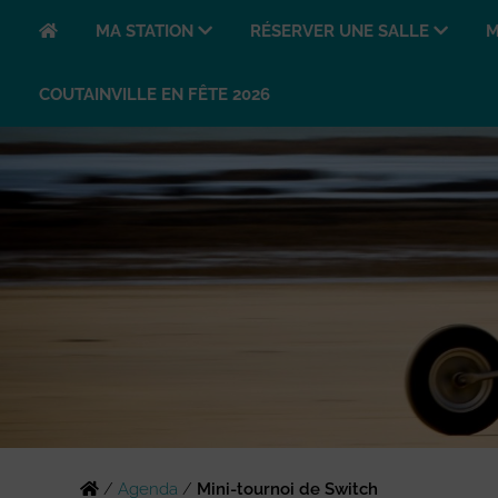
MA STATION
RÉSERVER UNE SALLE
M
COUTAINVILLE EN FÊTE 2026
/
Agenda
/
Mini-tournoi de Switch