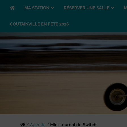
MA STATION
RÉSERVER UNE SALLE
M
COUTAINVILLE EN FÊTE 2026
/
Agenda
/
Mini-tournoi de Switch