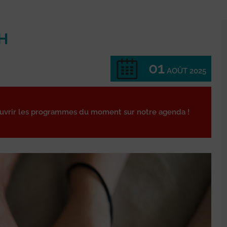
H
01
AOÛT 2025
ouvrir les programmes du moment sur notre agenda !