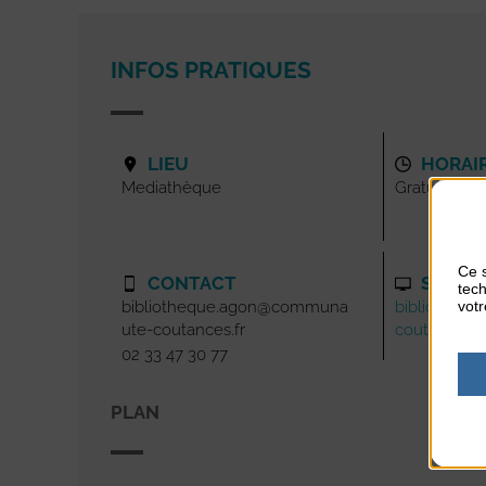
INFOS PRATIQUES
LIEU
HORAI
Mediathèque
Gratuit
Ce s
CONTACT
SITE I
tech
votr
bibliotheque.agon@communa
bibliotheq
ute-coutances.fr
coutances.f
02 33 47 30 77
PLAN