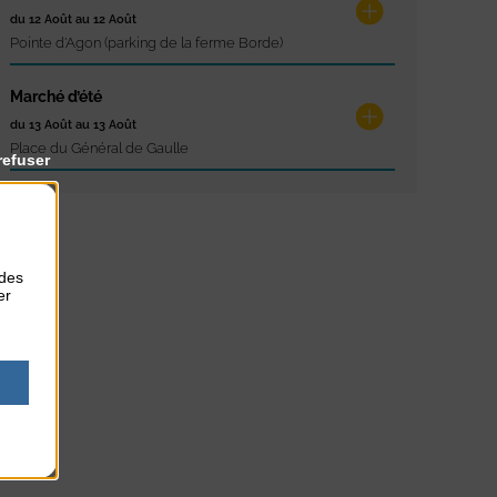
du 12 Août au 12 Août
Pointe d'Agon (parking de la ferme Borde)
Marché d’été
du 13 Août au 13 Août
Place du Général de Gaulle
refuser
 des
er