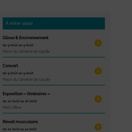
À noter aussi
Glisse & Environnement
du 9 Août au 9 Août
Place du Général de Gaulle
Concert
du 9 Août au 9 Août
Place du Général de Gaulle
Exposition « Itinéraires »
du 10 Août au 16 Août
Petit Office
Réveil musculaire
du 10 Août au 14 Août