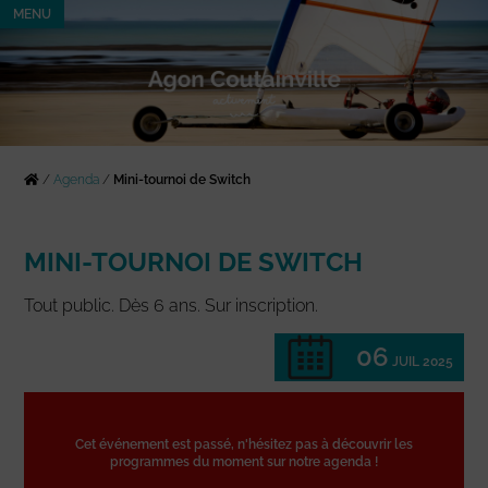
MENU
/
Agenda
/
Mini-tournoi de Switch
MINI-TOURNOI DE SWITCH
Tout public. Dès 6 ans. Sur inscription.
06
JUIL 2025
Cet événement est passé, n'hésitez pas à découvrir les
programmes du moment sur notre agenda !