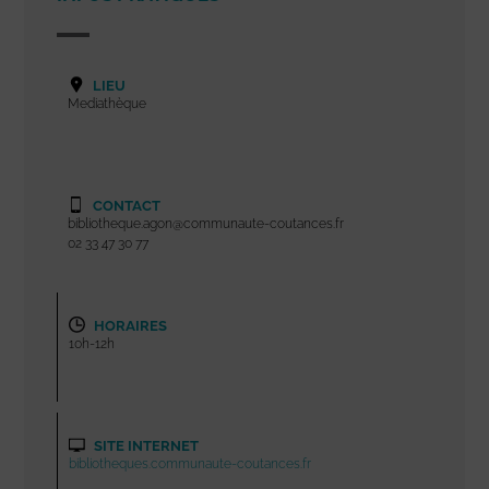
LIEU
Mediathèque
CONTACT
bibliotheque.agon@communaute-coutances.fr
02 33 47 30 77
HORAIRES
10h-12h
SITE INTERNET
bibliotheques.communaute-coutances.fr