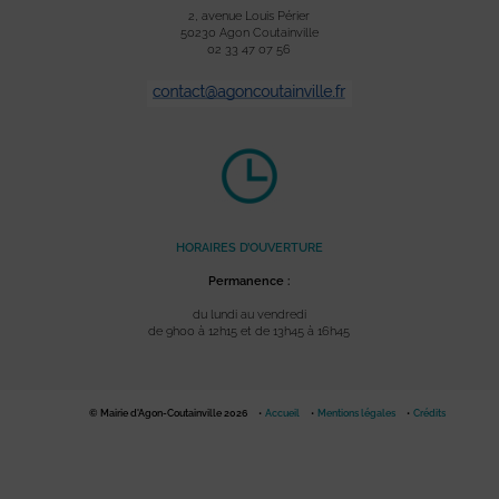
2, avenue Louis Périer
50230 Agon Coutainville
02 33 47 07 56
HORAIRES D’OUVERTURE
Permanence :
du lundi au vendredi
de 9h00 à 12h15 et de 13h45 à 16h45
© Mairie d'Agon-Coutainville 2026
Accueil
Mentions légales
Crédits