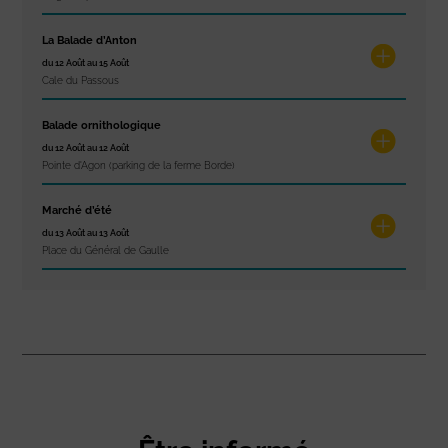
La Balade d’Anton
du 12 Août au 15 Août
Cale du Passous
Balade ornithologique
du 12 Août au 12 Août
Pointe d'Agon (parking de la ferme Borde)
Marché d’été
du 13 Août au 13 Août
Place du Général de Gaulle