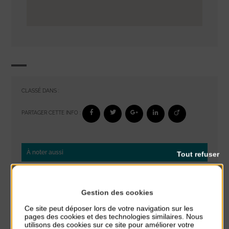
CLASSÉ DANS :
PARTAGER CETTE INFO :
À noter aussi
Tout refuser
Glisse & Environnement
du 9 Août au 9 Août
Gestion des cookies
Place du Général de Gaulle
Ce site peut déposer lors de votre navigation sur les
pages des cookies et des technologies similaires. Nous
Concert
utilisons des cookies sur ce site pour améliorer votre