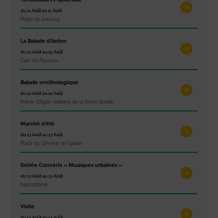
du 11 Août au 11 Août
Plage du passous
La Balade d’Anton
du 12 Août au 15 Août
Cale du Passous
Balade ornithologique
du 12 Août au 12 Août
Pointe d'Agon (parking de la ferme Borde)
Marché d’été
du 13 Août au 13 Août
Place du Général de Gaulle
Soirée Concerts « Musiques urbaines »
du 13 Août au 13 Août
hippodrome
Visite
du 14 Août au 14 Août