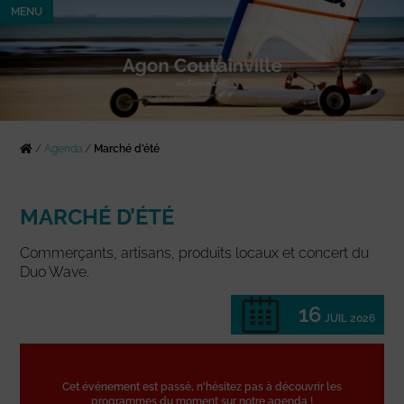
MENU
/
Agenda
/
Marché d’été
MARCHÉ D’ÉTÉ
Commerçants, artisans, produits locaux et concert du
Duo Wave.
16
JUIL 2026
Cet événement est passé, n'hésitez pas à découvrir les
programmes du moment sur notre agenda !