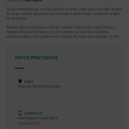
Concert du
Duo Wave
.
Le duo
interprète les succès les plus récents, mais aussi ceux des années
80 et 90 ,en leur apportant une résonance personnelle, moderne et dans
l’air du temps.
Beatles, Black Eyed peas, Michael Jackson,Adèle,Lady Gaga, Rihanna,
Angèle,Prince,Ed Sheeran….,les plus grands succès de ces artistes
incontournables
sont entièrement recrées et joués avec énergie en live.
INFOS PRATIQUES
LIEU
Place du Général de Gaulle
CONTACT
mairie@agoncoutainville.fr
02 33 47 07 56