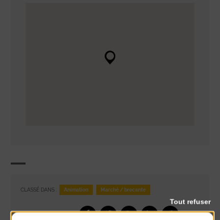
Animation
Marché / brocante
CLASSÉ DANS :
Tout refuser
PARTAGER CETTE INFO :