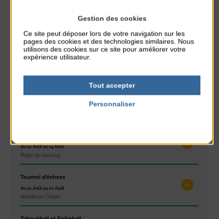
Gestion des cookies
À noter aussi
Ce site peut déposer lors de votre navigation sur les
pages des cookies et des technologies similaires. Nous
utilisons des cookies sur ce site pour améliorer votre
Exposition « Itinéraires »
expérience utilisateur.
du 10 Août au 16 Août
Petit Office
Tout accepter
Réveil musculaire
Personnaliser
du 10 Août au 14 Août
Plage du passous
Politique de confidentialité
Stretching
du 10 Août au 14 Août
Plage du passous
Tournoi d’échecs
du 10 Août au 10 Août
Résidence Challe
Tchoukball et Spikeball