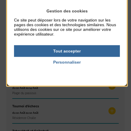
Gestion des cookies
À noter aussi
Ce site peut déposer lors de votre navigation sur les
pages des cookies et des technologies similaires. Nous
utilisons des cookies sur ce site pour améliorer votre
Exposition « Itinéraires »
expérience utilisateur.
du 10 Août au 16 Août
Petit Office
Tout accepter
Réveil musculaire
Personnaliser
du 10 Août au 14 Août
Plage du passous
Politique de confidentialité
Stretching
du 10 Août au 14 Août
Plage du passous
Tournoi d’échecs
du 10 Août au 10 Août
Résidence Challe