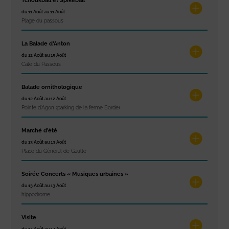
Tchoukball et Spikeball
du 11 Août au 11 Août
Plage du passous
La Balade d’Anton
du 12 Août au 15 Août
Cale du Passous
Balade ornithologique
du 12 Août au 12 Août
Pointe d'Agon (parking de la ferme Borde)
Marché d’été
du 13 Août au 13 Août
Place du Général de Gaulle
Soirée Concerts « Musiques urbaines »
du 13 Août au 13 Août
hippodrome
Visite