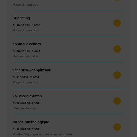
Plage du passous
Stretching
du 10 Août au 14 Août
Plage du passous
Tournoi d’échecs
du 10 Août au 10 Août
Résidence Challe
Tchoukball et Spikeball
du 11 Août au 11 Août
Plage du passous
La Balade d’Anton
du 12 Août au 15 Août
Cale du Passous
Balade ornithologique
du 12 Août au 12 Août
Pointe d'Agon (parking de la ferme Borde)