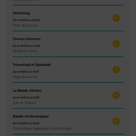
Stretching
du 10 Août au 14 Août
Plage du passous
Tournoi d’échecs
du 10 Août au 10 Août
Résidence Challe
Tchoukball et Spikeball
du 11 Août au 11 Août
Plage du passous
La Balade d’Anton
du 12 Août au 15 Août
Cale du Passous
Balade ornithologique
du 12 Août au 12 Août
Pointe d'Agon (parking de la ferme Borde)