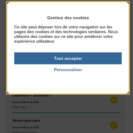
PARTAGER CETTE INFO :
Gestion des cookies
Ce site peut déposer lors de votre navigation sur les
pages des cookies et des technologies similaires. Nous
À noter aussi
utilisons des cookies sur ce site pour améliorer votre
expérience utilisateur.
Glisse & Environnement
du 9 Août au 9 Août
Place du Général de Gaulle
Tout accepter
Personnaliser
Concert
Politique de confidentialité
du 9 Août au 9 Août
Place du Général de Gaulle
Exposition « Itinéraires »
du 10 Août au 16 Août
Petit Office
Réveil musculaire
du 10 Août au 14 Août
Plage du passous