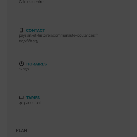
Cale du centre
CONTACT
pays.art-et-histoire@communaute-coutances.fr
0272881425
HORAIRES
14h30
TARIFS
4e par enfant
PLAN