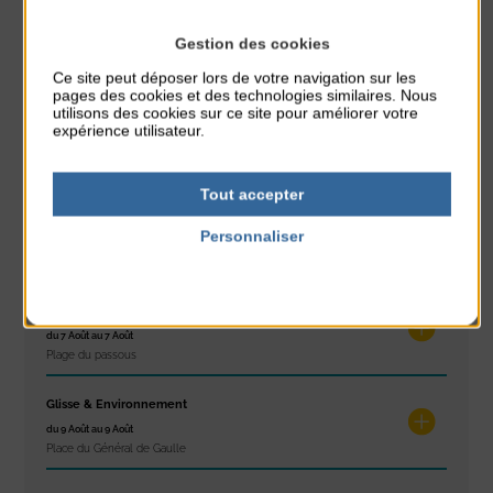
Gestion des cookies
À noter aussi
Ce site peut déposer lors de votre navigation sur les
pages des cookies et des technologies similaires. Nous
utilisons des cookies sur ce site pour améliorer votre
Réveil musculaire
expérience utilisateur.
du 3 Août au 7 Août
Plage du passous
Tout accepter
Stretching
Personnaliser
du 3 Août au 7 Août
Plage du passous
Politique de confidentialité
Concours de châteaux de sable
du 7 Août au 7 Août
Plage du passous
Glisse & Environnement
du 9 Août au 9 Août
Place du Général de Gaulle