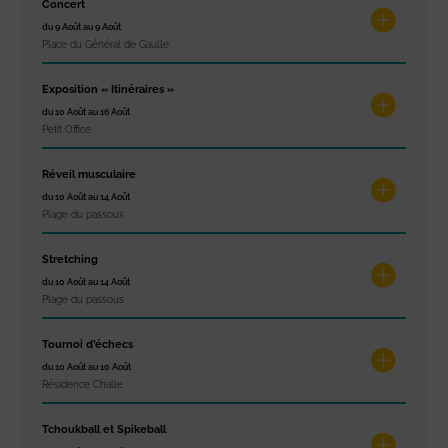
Concert
du 9 Août au 9 Août
Place du Général de Gaulle
Exposition « Itinéraires »
du 10 Août au 16 Août
Petit Office
Réveil musculaire
du 10 Août au 14 Août
Plage du passous
Stretching
du 10 Août au 14 Août
Plage du passous
Tournoi d’échecs
du 10 Août au 10 Août
Résidence Challe
Tchoukball et Spikeball