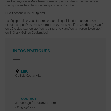
Les Fairways de la Manche est une compétition de golf, entre terre et
mer, qui vous fera découvrir les golfs de la Manche.
Qualifications du 18 au 19 avril :
Par équipes de 2, vous jouerez 2 tours de qualification, sur l’un des 3
circuits proposés : 9 trous, 18 trous et 27 trous, (Golf de Cherbourg + Golf
de Côte des Isles ou Golf Centre Manche + Golf de la Presqu’Ile ou Golf
de Bréhal + Golf de Coutainville).
INFOS PRATIQUES
LIEU
Golf de Coutainville
CONTACT
accueil@golf-coutainville.com
06 45 23 60 29