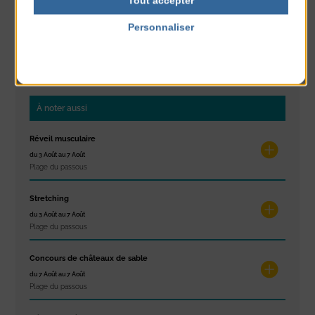
Tout accepter
CLASSÉ DANS :
Personnaliser
Politique de confidentialité
PARTAGER CETTE INFO :
À noter aussi
Réveil musculaire
du 3 Août au 7 Août
Plage du passous
Stretching
du 3 Août au 7 Août
Plage du passous
Concours de châteaux de sable
du 7 Août au 7 Août
Plage du passous