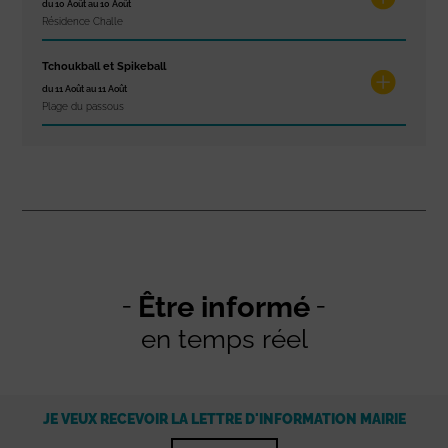
du 10 Août au 10 Août
Résidence Challe
Tchoukball et Spikeball
du 11 Août au 11 Août
Plage du passous
Être informé
en temps réel
JE VEUX RECEVOIR LA LETTRE D'INFORMATION MAIRIE