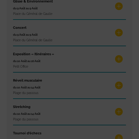
Glisse & Environnement
du 9 Août au 9 Août
Place du Général de Gaulle
Concert
du 9 Août au 9 Août
Place du Général de Gaulle
Exposition « Itinéraires »
du 10 Août au 16 Août
Petit Office
Réveil musculaire
du 10 Août au 14 Août
Plage du passous
Stretching
du 10 Août au 14 Août
Plage du passous
Tournoi d’échecs