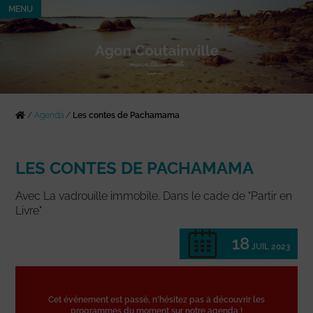
MENU
/
Agenda
/
Les contes de Pachamama
LES CONTES DE PACHAMAMA
Avec La vadrouille immobile. Dans le cade de "Partir en
Livre"
18
JUIL 2023
Cet événement est passé, n'hésitez pas à découvrir les
programmes du moment sur notre agenda !