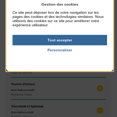
Gestion des cookies
À noter aussi
Ce site peut déposer lors de votre navigation sur les
pages des cookies et des technologies similaires. Nous
Exposition « Itinéraires »
utilisons des cookies sur ce site pour améliorer votre
du 10 Août au 16 Août
expérience utilisateur.
Petit Office
Tout accepter
Réveil musculaire
du 10 Août au 14 Août
Personnaliser
Plage du passous
Politique de confidentialité
Stretching
du 10 Août au 14 Août
Plage du passous
Tournoi d’échecs
du 10 Août au 10 Août
Résidence Challe
Tchoukball et Spikeball
du 11 Août au 11 Août
Plage du passous