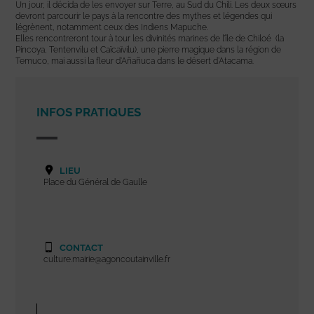
Un jour, il décida de les envoyer sur Terre, au Sud du Chili. Les deux sœurs
devront parcourir le pays à la rencontre des mythes et légendes qui
l’égrènent, notamment ceux des Indiens Mapuche.
Elles rencontreront tour à tour les divinités marines de l’île de Chiloé (la
Pincoya, Tentenvilu et Caïcaïvilu), une pierre magique dans la région de
Temuco, mai aussi la fleur d’Añañuca dans le désert d’Atacama.
INFOS PRATIQUES
LIEU
Place du Général de Gaulle
CONTACT
culture.mairie@agoncoutainville.fr