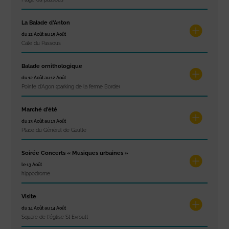
La Balade d’Anton
du 12 Août au 15 Août
Cale du Passous
Balade ornithologique
du 12 Août au 12 Août
Pointe d'Agon (parking de la ferme Borde)
Marché d’été
du 13 Août au 13 Août
Place du Général de Gaulle
Soirée Concerts « Musiques urbaines »
le 13 Août
hippodrome
Visite
du 14 Août au 14 Août
Square de l'église St Evroult