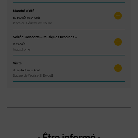
Marché d’été
du 13 Août au 13 Août
Place du Général de Gaulle
Soirée Concerts « Musiques urbaines »
le 13 Août
hippodrome
Visite
du 14 Août au 14 Août
Square de l'église St Evroult
Être informé