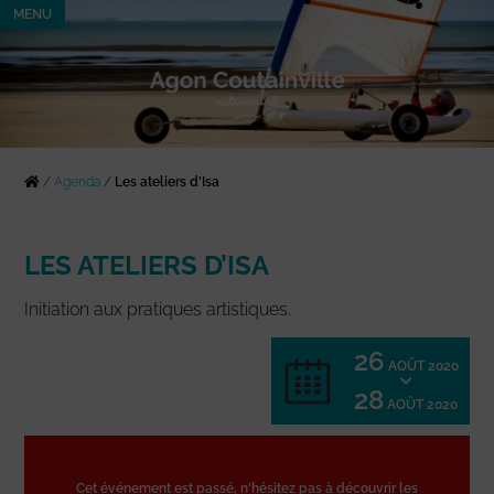
MENU
/
Agenda
/
Les ateliers d’Isa
LES ATELIERS D’ISA
Initiation aux pratiques artistiques.
26
AOÛT 2020
28
AOÛT 2020
Cet événement est passé, n'hésitez pas à découvrir les