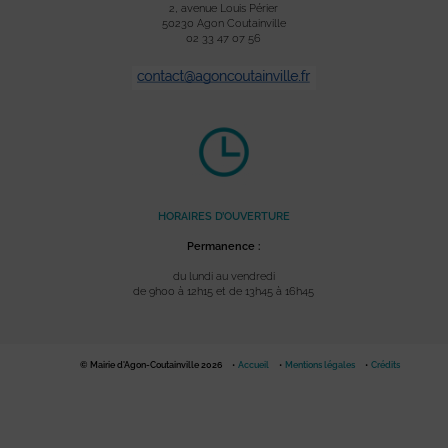
2, avenue Louis Périer
50230 Agon Coutainville
02 33 47 07 56
HORAIRES D’OUVERTURE
Permanence :
du lundi au vendredi
de 9h00 à 12h15 et de 13h45 à 16h45
© Mairie d'Agon-Coutainville 2026
Accueil
Mentions légales
Crédits