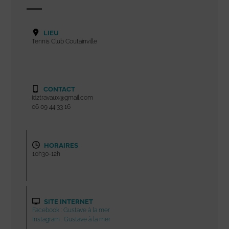
LIEU
Tennis Club Coutainville
CONTACT
id2travaux@gmail.com
06 09 44 33 16
HORAIRES
10h30-12h
SITE INTERNET
Facebook : Gustave à la mer
Instagram : Gustave à la mer