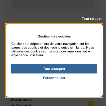
Tout refuser
Gestion des cookies
Initiation
CLASSÉ DANS :
Ce site peut déposer lors de votre navigation sur les
pages des cookies et des technologies similaires. Nous
utilisons des cookies sur ce site pour améliorer votre
PARTAGER CETTE INFO :
expérience utilisateur.
Tout accepter
À noter aussi
Personnaliser
Exposition « Itinéraires »
Politique de confidentialité
du 10 Août au 16 Août
Petit Office
Réveil musculaire
du 10 Août au 14 Août