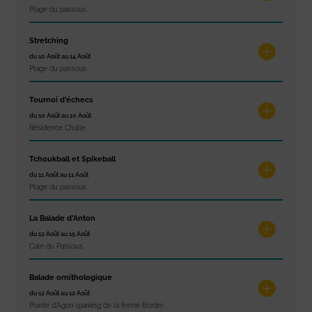
Plage du passous
Stretching
du 10 Août au 14 Août
Plage du passous
Tournoi d’échecs
du 10 Août au 10 Août
Résidence Challe
Tchoukball et Spikeball
du 11 Août au 11 Août
Plage du passous
La Balade d’Anton
du 12 Août au 15 Août
Cale du Passous
Balade ornithologique
du 12 Août au 12 Août
Pointe d'Agon (parking de la ferme Borde)