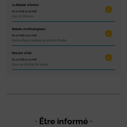
La Balade d’Anton
du 12 Août au 15 Août
Cale du Passous
Balade ornithologique
du 12 Août au 12 Août
Pointe d'Agon (parking de la ferme Borde)
Marché d’été
du 13 Août au 13 Août
Place du Général de Gaulle
Être informé