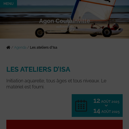
MENU
/
Agenda
/
Les ateliers d’Isa
LES ATELIERS D’ISA
Initiation aquarelle, tous âges et tous niveaux. Le
matériel est fourni.
12
AOÛT 2025
14
AOÛT 2025