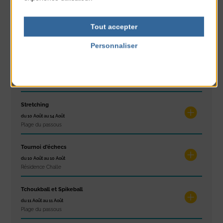
Exposition « Itinéraires »
Tout accepter
du 10 Août au 16 Août
Petit Office
Personnaliser
Politique de confidentialité
Réveil musculaire
du 10 Août au 14 Août
Plage du passous
Stretching
du 10 Août au 14 Août
Plage du passous
Tournoi d’échecs
du 10 Août au 10 Août
Résidence Challe
Tchoukball et Spikeball
du 11 Août au 11 Août
Plage du passous