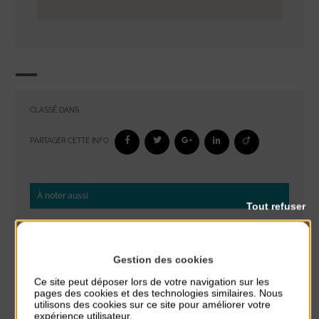
CLASSÉ DANS :
PARTAGER CETTE INFO :
À noter aussi
Tout refuser
Glisse & Environnement
du 9 Août au 9 Août
Place du Général de Gaulle
Gestion des cookies
Ce site peut déposer lors de votre navigation sur les
Concert
pages des cookies et des technologies similaires. Nous
utilisons des cookies sur ce site pour améliorer votre
du 9 Août au 9 Août
expérience utilisateur.
Place du Général de Gaulle