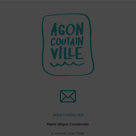
NOUS CONTACTER
Mairie d’Agon Coutainville
2, avenue Louis Périer