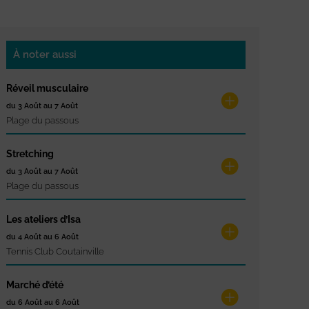
À noter aussi
Réveil musculaire
du 3 Août au 7 Août
Plage du passous
Stretching
du 3 Août au 7 Août
Plage du passous
Les ateliers d’Isa
du 4 Août au 6 Août
Tennis Club Coutainville
Marché d’été
du 6 Août au 6 Août