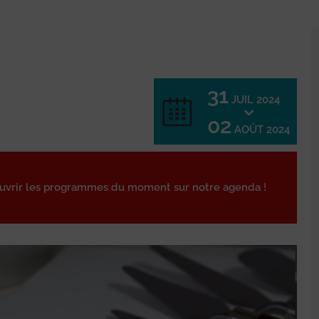
31
JUIL 2024
02
AOÛT 2024
ouvrir les programmes du moment sur notre agenda !