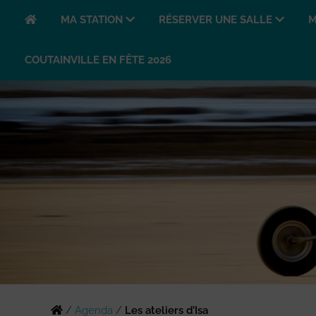
MA STATION
RÉSERVER UNE SALLE
M
COUTAINVILLE EN FÊTE 2026
/
Agenda
/
Les ateliers d’Isa