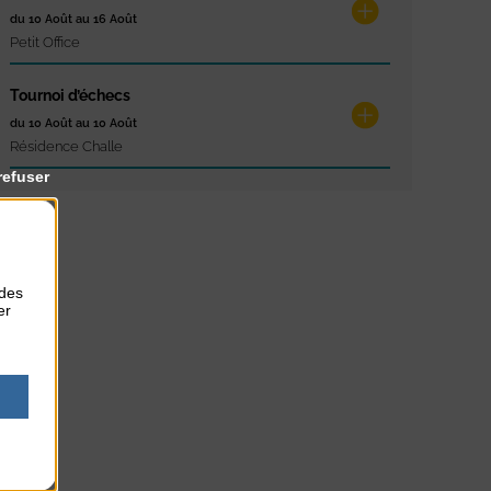
du 10 Août au 16 Août
Petit Office
Tournoi d’échecs
du 10 Août au 10 Août
Résidence Challe
refuser
 des
er