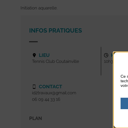
Initiation aquarelle.
INFOS PRATIQUES
LIEU
HORAI
Tennis Club Coutainville
10h30-12h
Ce s
tech
votr
CONTACT
id2travaux@gmail.com
06 09 44 33 16
PLAN