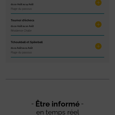
du 10 Août au 14 Août
Plage du passous
Tournoi d’échecs
du 10 Août au 10 Août
Résidence Challe
Tchoukball et Spikeball
du 11 Août au 11 Août
Plage du passous
Être informé
en temps réel