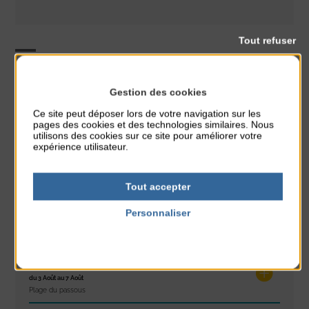
Tout refuser
Animation
CLASSÉ DANS :
Gestion des cookies
Ce site peut déposer lors de votre navigation sur les
PARTAGER CETTE INFO :
pages des cookies et des technologies similaires. Nous
utilisons des cookies sur ce site pour améliorer votre
expérience utilisateur.
À noter aussi
Tout accepter
Réveil musculaire
Personnaliser
du 3 Août au 7 Août
Politique de confidentialité
Plage du passous
Stretching
du 3 Août au 7 Août
Plage du passous