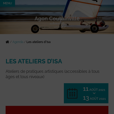
MENU
/
Agenda
/
Les ateliers d’Isa
LES ATELIERS D’ISA
Ateliers de pratiques artistiques (accessibles à tous
âges et tous niveaux)
11
AOÛT 2021
13
AOÛT 2021