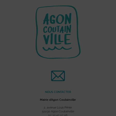
NOUS CONTACTER
Mairie d’Agon Coutainville
2, avenue Louis Périer
50230 Agon Coutainville
02 33 47 07 56