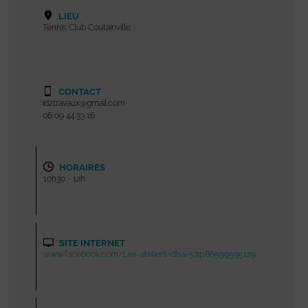
LIEU
Tennis Club Coutainville
CONTACT
id2travaux@gmail.com
06 09 44 33 16
HORAIRES
10h30 - 12h
SITE INTERNET
www.facebook.com/Les-ateliers-dIsa-574186599595129