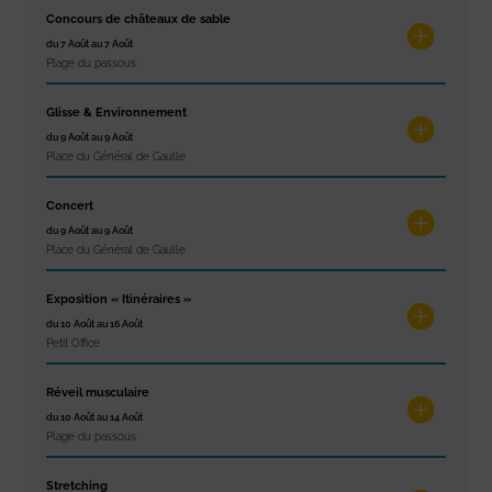
Concours de châteaux de sable
du 7 Août au 7 Août
Plage du passous
Glisse & Environnement
du 9 Août au 9 Août
Place du Général de Gaulle
Concert
du 9 Août au 9 Août
Place du Général de Gaulle
Exposition « Itinéraires »
du 10 Août au 16 Août
Petit Office
Réveil musculaire
du 10 Août au 14 Août
Plage du passous
Stretching