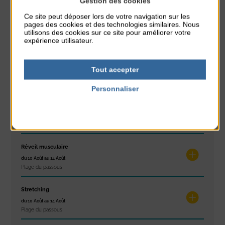
Gestion des cookies
Ce site peut déposer lors de votre navigation sur les
Glisse & Environnement
pages des cookies et des technologies similaires. Nous
du 9 Août au 9 Août
utilisons des cookies sur ce site pour améliorer votre
Place du Général de Gaulle
expérience utilisateur.
Concert
Tout accepter
du 9 Août au 9 Août
Place du Général de Gaulle
Personnaliser
Politique de confidentialité
Exposition « Itinéraires »
du 10 Août au 16 Août
Petit Office
Réveil musculaire
du 10 Août au 14 Août
Plage du passous
Stretching
du 10 Août au 14 Août
Plage du passous