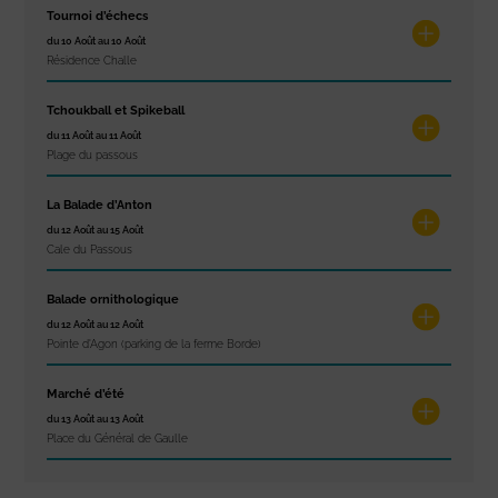
Tournoi d’échecs
du 10 Août au 10 Août
Résidence Challe
Tchoukball et Spikeball
du 11 Août au 11 Août
Plage du passous
La Balade d’Anton
du 12 Août au 15 Août
Cale du Passous
Balade ornithologique
du 12 Août au 12 Août
Pointe d'Agon (parking de la ferme Borde)
Marché d’été
du 13 Août au 13 Août
Place du Général de Gaulle