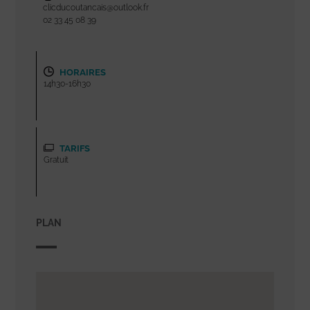
clicducoutancais@outlook.fr
02 33 45 08 39
HORAIRES
14h30-16h30
TARIFS
Gratuit
PLAN