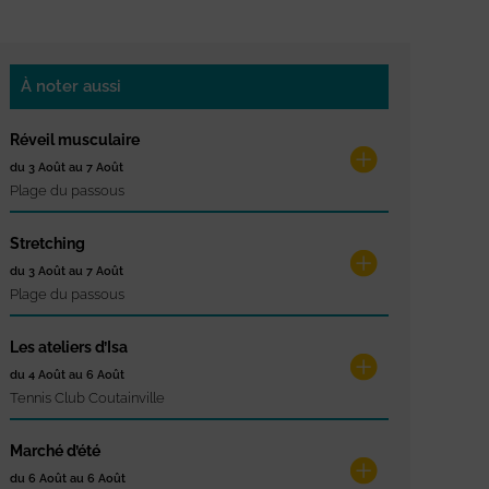
À noter aussi
Réveil musculaire
du 3 Août au 7 Août
Plage du passous
Stretching
du 3 Août au 7 Août
Plage du passous
Les ateliers d’Isa
du 4 Août au 6 Août
Tennis Club Coutainville
Marché d’été
du 6 Août au 6 Août