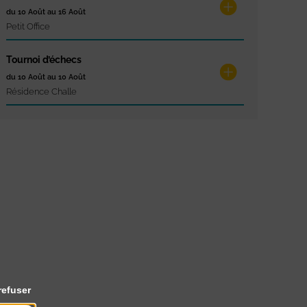
du 10 Août au 16 Août
Petit Office
Tournoi d’échecs
du 10 Août au 10 Août
Résidence Challe
refuser