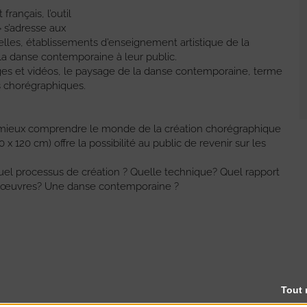
français, l’outil
s’adresse aux
relles, établissements d’enseignement artistique de la
a danse contemporaine à leur public.
ages et vidéos, le paysage de la danse contemporaine, terme
s chorégraphiques.
mieux comprendre le monde de la création chorégraphique
 120 cm) offre la possibilité au public de revenir sur les
el processus de création ? Quelle technique? Quel rapport
es œuvres? Une danse contemporaine ?
Tout 