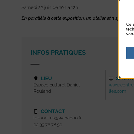
Samedi 22 juin de 10h à 12h
En parallèle à cette exposition, un atelier et 3 specta
Ce s
tech
votr
INFOS PRATIQUES
LIEU
SITE I
Espace culturel Daniel
www.centre
Rouland
lles.com
CONTACT
lesunelles@wanadoo.fr
02.33.76.78.50