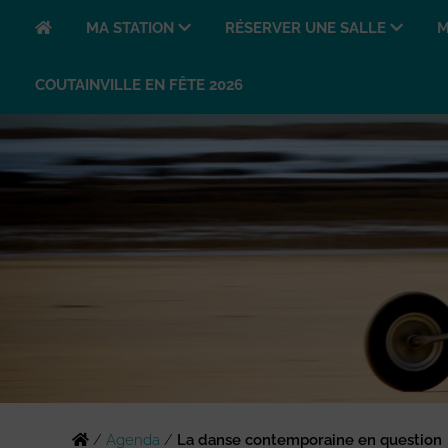
MA STATION
RÉSERVER UNE SALLE
M
COUTAINVILLE EN FÊTE 2026
/
Agenda
/
La danse contemporaine en question