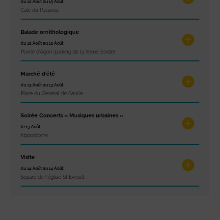
du 12 Août au 15 Août
Cale du Passous
Balade ornithologique
du 12 Août au 12 Août
Pointe d'Agon (parking de la ferme Borde)
Marché d’été
du 13 Août au 13 Août
Place du Général de Gaulle
Soirée Concerts « Musiques urbaines »
le 13 Août
hippodrome
Visite
du 14 Août au 14 Août
Square de l'église St Evroult