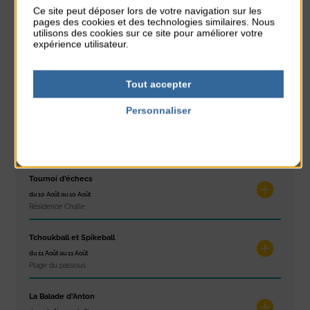
Exposition « Itinéraires »
Ce site peut déposer lors de votre navigation sur les
du 10 Août au 16 Août
pages des cookies et des technologies similaires. Nous
Petit Office
utilisons des cookies sur ce site pour améliorer votre
expérience utilisateur.
Réveil musculaire
du 10 Août au 14 Août
Tout accepter
Plage du passous
Personnaliser
Stretching
Politique de confidentialité
du 10 Août au 14 Août
Plage du passous
Tournoi d’échecs
du 10 Août au 10 Août
Résidence Challe
Tchoukball et Spikeball
du 11 Août au 11 Août
Plage du passous
La Balade d’Anton