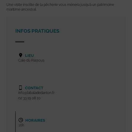
Une visite insolite de la pêcherie vous mènera jusqu’à un patrimoine
maritime ancestral.
INFOS PRATIQUES
LIEU
Cale du Passous
CONTACT
info@labaladedanton.fr
02 33 19 08 10
HORAIRES
16h