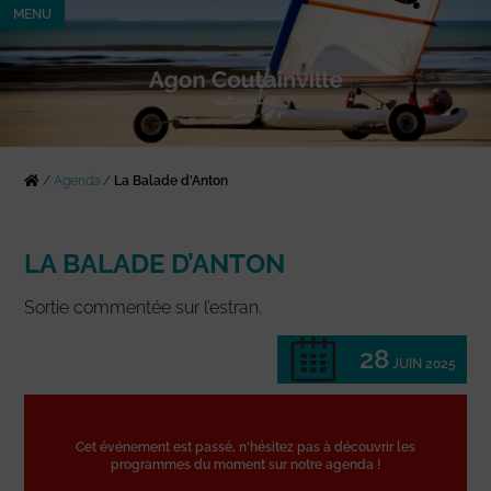
MENU
/
Agenda
/
La Balade d’Anton
LA BALADE D’ANTON
Sortie commentée sur l’estran.
28
JUIN 2025
Cet événement est passé, n'hésitez pas à découvrir les
programmes du moment sur notre agenda !