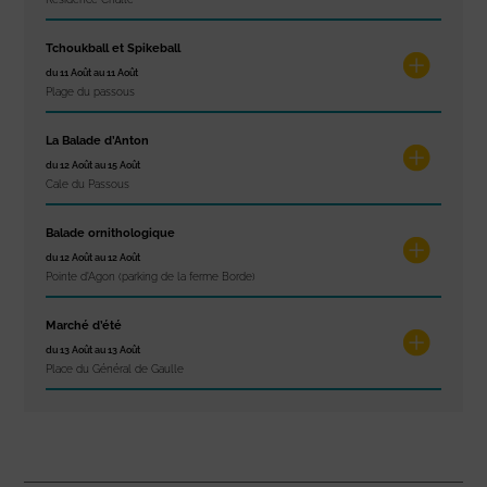
Tchoukball et Spikeball
du 11 Août au 11 Août
Plage du passous
La Balade d’Anton
du 12 Août au 15 Août
Cale du Passous
Balade ornithologique
du 12 Août au 12 Août
Pointe d'Agon (parking de la ferme Borde)
Marché d’été
du 13 Août au 13 Août
Place du Général de Gaulle