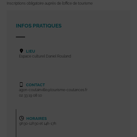
Inscriptions obligatoire auprès de l’office de tourisme
INFOS PRATIQUES
LIEU
Espace culturel Daniel Rouland
CONTACT
agon-coutainville@tourisme-coutances.fr
02 33 19 08 10
HORAIRES
9h30-12h30 et 14h-17h