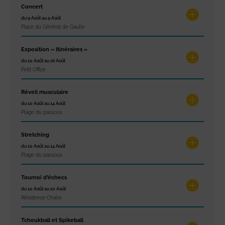
Concert
du 9 Août au 9 Août
Place du Général de Gaulle
Exposition « Itinéraires »
du 10 Août au 16 Août
Petit Office
Réveil musculaire
du 10 Août au 14 Août
Plage du passous
Stretching
du 10 Août au 14 Août
Plage du passous
Tournoi d’échecs
du 10 Août au 10 Août
Résidence Challe
Tchoukball et Spikeball