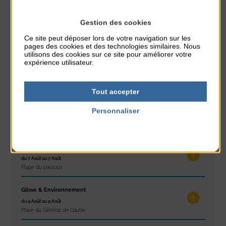
PARTAGER CETTE INFO :
Gestion des cookies
Ce site peut déposer lors de votre navigation sur les
À noter aussi
pages des cookies et des technologies similaires. Nous
utilisons des cookies sur ce site pour améliorer votre
Réveil musculaire
expérience utilisateur.
du 3 Août au 7 Août
Plage du passous
Tout accepter
Stretching
Personnaliser
du 3 Août au 7 Août
Politique de confidentialité
Plage du passous
Concours de châteaux de sable
du 7 Août au 7 Août
Plage du passous
Glisse & Environnement
du 9 Août au 9 Août
Place du Général de Gaulle