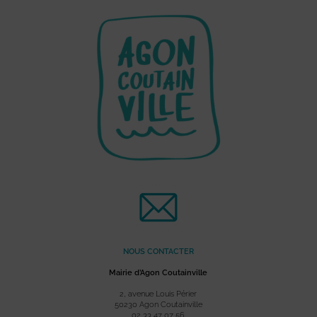
NOUS CONTACTER
Mairie d’Agon Coutainville
2, avenue Louis Périer
50230 Agon Coutainville
02 33 47 07 56