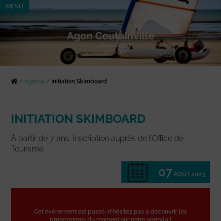
MENU
/
Agenda
/
Initiation Skimboard
INITIATION SKIMBOARD
À partir de 7 ans. Inscription auprès de l’Office de
Tourisme.
07
AOÛT 2023
Cet événement est passé, n'hésitez pas à découvrir les
programmes du moment sur notre agenda !