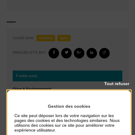
Initiation
Sport
CLASSÉ DANS :
PARTAGER CETTE INFO :
À noter aussi
Tout refuser
Glisse & Environnement
du 9 Août au 9 Août
Place du Général de Gaulle
Gestion des cookies
Concert
Ce site peut déposer lors de votre navigation sur les
pages des cookies et des technologies similaires. Nous
du 9 Août au 9 Août
utilisons des cookies sur ce site pour améliorer votre
Place du Général de Gaulle
expérience utilisateur.