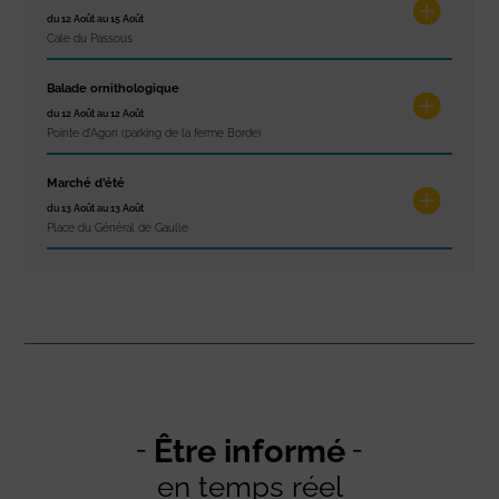
du 12 Août au 15 Août
Cale du Passous
Balade ornithologique
du 12 Août au 12 Août
Pointe d'Agon (parking de la ferme Borde)
Marché d’été
du 13 Août au 13 Août
Place du Général de Gaulle
Être informé
en temps réel