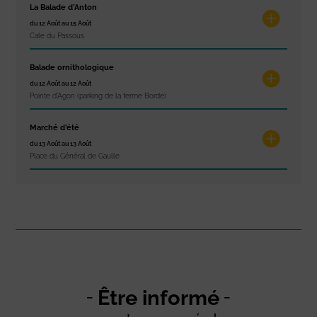
La Balade d’Anton
du 12 Août au 15 Août
Cale du Passous
Balade ornithologique
du 12 Août au 12 Août
Pointe d'Agon (parking de la ferme Borde)
Marché d’été
du 13 Août au 13 Août
Place du Général de Gaulle
Être informé