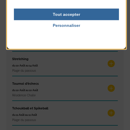
Exposition « Itinéraires »
Tout accepter
du 10 Août au 16 Août
Petit Office
Personnaliser
Politique de confidentialité
Réveil musculaire
du 10 Août au 14 Août
Plage du passous
Stretching
du 10 Août au 14 Août
Plage du passous
Tournoi d’échecs
du 10 Août au 10 Août
Résidence Challe
Tchoukball et Spikeball
du 11 Août au 11 Août
Plage du passous