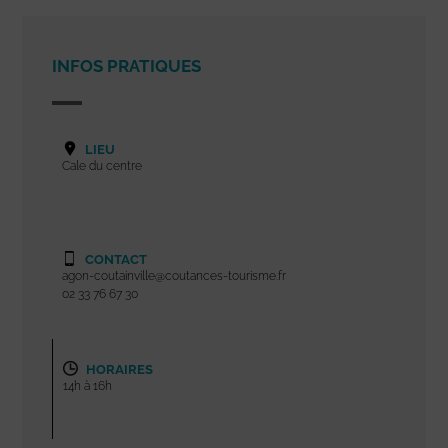
INFOS PRATIQUES
LIEU
Cale du centre
CONTACT
agon-coutainville@coutances-tourisme.fr
02 33 76 67 30
HORAIRES
14h à 16h