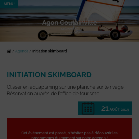
MENU
/
Agenda
/
Initiation skimboard
INITIATION SKIMBOARD
Glisser en aquaplaning sur une planche sur le rivage.
Réservation auprès de l’office de tourisme.
21
AOÛT 2019
Cet événement est passé, n'hésitez pas à découvrir les
programmes du moment sur notre agenda !