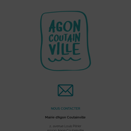
NOUS CONTACTER
Mairie d’Agon Coutainville
2, avenue Louis Périer
50230 Agon Coutainville