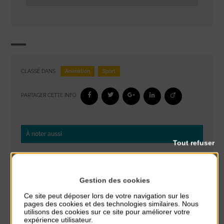
Animation
Sport
CLASSÉ DANS :
PARTAGER CETTE INFO :
À noter aussi
Tout refuser
Glisse & Environnement
du 9 Août au 9 Août
Place du Général de Gaulle
Gestion des cookies
Ce site peut déposer lors de votre navigation sur les
Concert
pages des cookies et des technologies similaires. Nous
du 9 Août au 9 Août
utilisons des cookies sur ce site pour améliorer votre
Place du Général de Gaulle
expérience utilisateur.