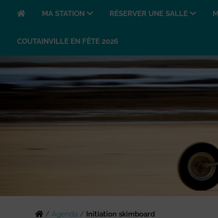
MA STATION
RÉSERVER UNE SALLE
M
COUTAINVILLE EN FÊTE 2026
/
Agenda
/
Initiation skimboard