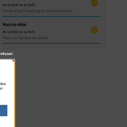
du 12 Août au 12 Août
Pointe d'Agon (parking de la ferme Borde)
Marché d’été
du 13 Août au 13 Août
Place du Général de Gaulle
refuser
 des
er