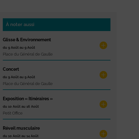
À noter aussi
Glisse & Environnement
du 9 Août au 9 Août
Place du Général de Gaulle
Concert
du 9 Août au 9 Août
Place du Général de Gaulle
Exposition « Itinéraires »
du 10 Août au 16 Août
Petit Office
Réveil musculaire
du 10 Août au 14 Août