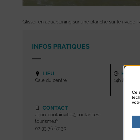
Glisser en aquaplaning sur une planche sur le rivage. R
INFOS PRATIQUES
LIEU
HORAI
Cale du centre
14h à 16h
Ce s
tech
votr
CONTACT
agon-coutainville@coutances-
tourisme.fr
02 33 76 67 30