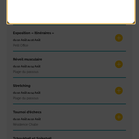
Politique de confidentialité
Concert
du 9 Août au 9 Août
Place du Général de Gaulle
Exposition « Itinéraires »
du 10 Août au 16 Août
Petit Office
Réveil musculaire
du 10 Août au 14 Août
Plage du passous
Stretching
du 10 Août au 14 Août
Plage du passous
Tournoi d’échecs
du 10 Août au 10 Août
Résidence Challe
Tchoukball et Spikeball