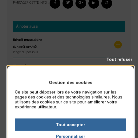
PARTAGER CETTE INFO :
À noter aussi
Réveil musculaire
du 3 Août au 7 Août
Plage du passous
Tout refuser
Stretching
du 3 Août au 7 Août
Plage du passous
Gestion des cookies
Ce site peut déposer lors de votre navigation sur les
Concours de châteaux de sable
pages des cookies et des technologies similaires. Nous
du 7 Août au 7 Août
utilisons des cookies sur ce site pour améliorer votre
Plage du passous
expérience utilisateur.
Glisse & Environnement
Tout accepter
du 9 Août au 9 Août
Place du Général de Gaulle
Personnaliser