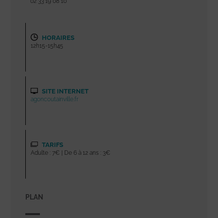
02 33 19 08 10
HORAIRES
12h15-15h45
SITE INTERNET
agoncoutainville.fr
TARIFS
Adulte : 7€ | De 6 à 12 ans : 3€
PLAN