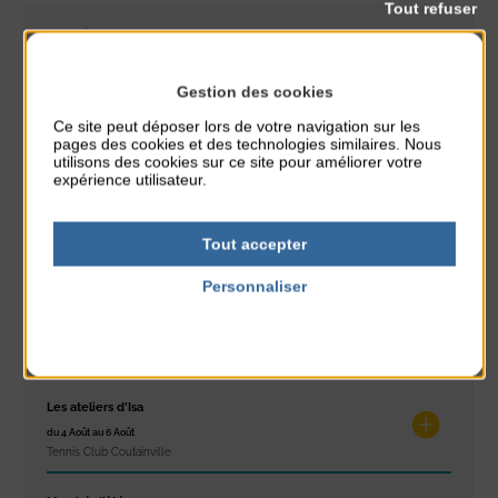
Tout refuser
CLASSÉ DANS :
PARTAGER CETTE INFO :
Gestion des cookies
Ce site peut déposer lors de votre navigation sur les
pages des cookies et des technologies similaires. Nous
utilisons des cookies sur ce site pour améliorer votre
À noter aussi
expérience utilisateur.
Réveil musculaire
Tout accepter
du 3 Août au 7 Août
Plage du passous
Personnaliser
Stretching
Politique de confidentialité
du 3 Août au 7 Août
Plage du passous
Les ateliers d’Isa
du 4 Août au 6 Août
Tennis Club Coutainville