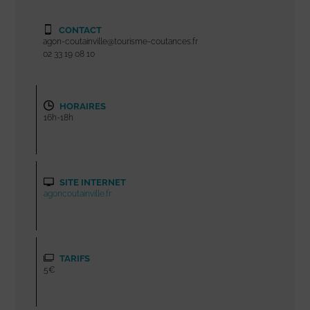
CONTACT
agon-coutainville@tourisme-coutances.fr
02 33 19 08 10
HORAIRES
16h-18h
SITE INTERNET
agoncoutainville.fr
TARIFS
5€