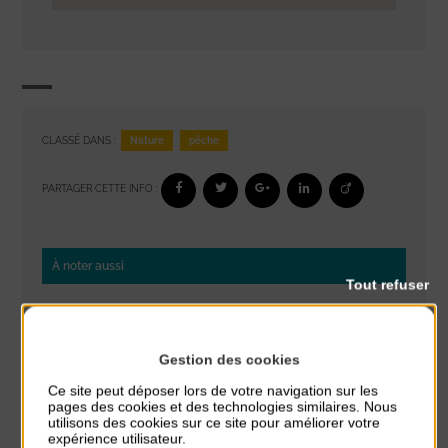
Nature
pêche
CLASSÉ DANS :
PARTAGER CETTE INFO :
À noter aussi
Tout refuser
Réveil musculaire
du 3 Août au 7 Août
Plage du passous
Gestion des cookies
Ce site peut déposer lors de votre navigation sur les
Stretching
pages des cookies et des technologies similaires. Nous
du 3 Août au 7 Août
utilisons des cookies sur ce site pour améliorer votre
Plage du passous
expérience utilisateur.