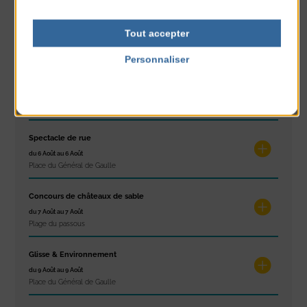
Les ateliers d’Isa
Tout accepter
du 4 Août au 6 Août
Tennis Club Coutainville
Personnaliser
Politique de confidentialité
Marché d’été
du 6 Août au 6 Août
Place du Général de Gaulle
Spectacle de rue
du 6 Août au 6 Août
Place du Général de Gaulle
Concours de châteaux de sable
du 7 Août au 7 Août
Plage du passous
Glisse & Environnement
du 9 Août au 9 Août
Place du Général de Gaulle