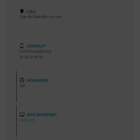
LIEU
Cale de Blainville sur mer
CONTACT
contact@app2r.org
02 33 19 08 10
HORAIRES
14h
SITE INTERNET
app2r.org