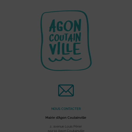
NOUS CONTACTER
Mairie d’Agon Coutainville
2, avenue Louis Périer
50230 Agon Coutainville