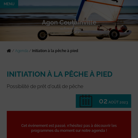
MENU
/
Agenda
/
Initiation à la pêche à pied
INITIATION À LA PÊCHE À PIED
Possibilité de prêt d'outil de pêche
02
AOÛT 2023
Cet événement est passé, n'hésitez pas à découvrir les
programmes du moment sur notre agenda !