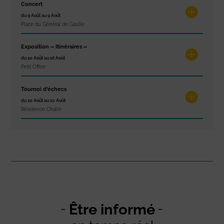
Concert
du 9 Août au 9 Août
Place du Général de Gaulle
Exposition « Itinéraires »
du 10 Août au 16 Août
Petit Office
Tournoi d’échecs
du 10 Août au 10 Août
Résidence Challe
Être informé