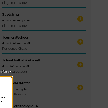
Plage du passous
Stretching
du 10 Août au 14 Août
Plage du passous
Tournoi d’échecs
du 10 Août au 10 Août
Résidence Challe
Tchoukball et Spikeball
du 11 Août au 11 Août
refuser
Plage du passous
La Balade d’Anton
du 12 Août au 15 Août
Cale du Passous
 des
er
Balade ornithologique