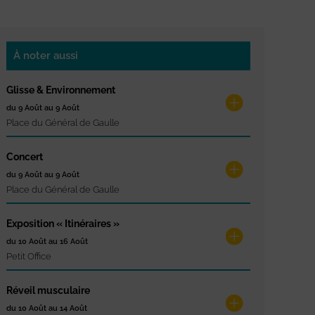
À noter aussi
Glisse & Environnement
du 9 Août au 9 Août
Place du Général de Gaulle
Concert
du 9 Août au 9 Août
Place du Général de Gaulle
Exposition « Itinéraires »
du 10 Août au 16 Août
Petit Office
Réveil musculaire
du 10 Août au 14 Août