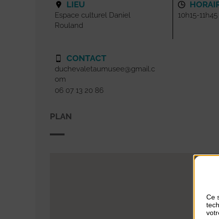
LIEU
HORAI
Espace culturel Daniel
10h15-11h45
Rouland
CONTACT
duchevaletaumusee@gmail.c
om
06 07 13 20 86
PLAN
Ce s
tech
votr