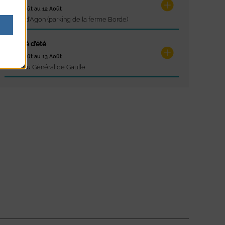
du 12 Août au 12 Août
Pointe d'Agon (parking de la ferme Borde)
Marché d’été
du 13 Août au 13 Août
Place du Général de Gaulle