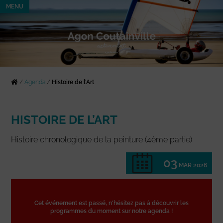
MENU
/
Agenda
/
Histoire de l’Art
HISTOIRE DE L’ART
Histoire chronologique de la peinture (4ème partie)
03
MAR 2026
Cet événement est passé, n'hésitez pas à découvrir les
programmes du moment sur notre agenda !