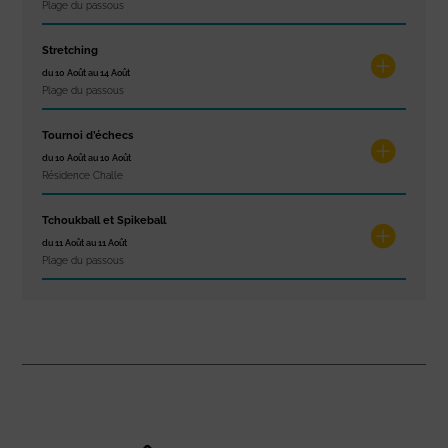
Plage du passous
Stretching
du 10 Août au 14 Août
Plage du passous
Tournoi d’échecs
du 10 Août au 10 Août
Résidence Challe
Tchoukball et Spikeball
du 11 Août au 11 Août
Plage du passous