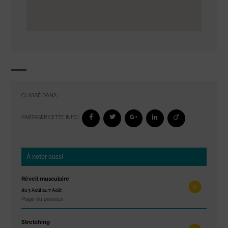
CLASSÉ DANS :
PARTAGER CETTE INFO :
À noter aussi
Réveil musculaire
du 3 Août au 7 Août
Plage du passous
Stretching