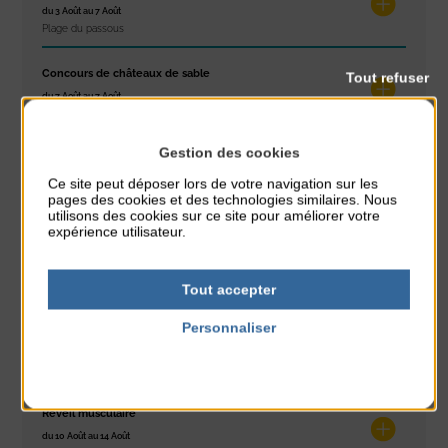
du 3 Août au 7 Août
Plage du passous
Concours de châteaux de sable
Tout refuser
du 7 Août au 7 Août
Plage du passous
Gestion des cookies
Glisse & Environnement
Ce site peut déposer lors de votre navigation sur les
du 9 Août au 9 Août
pages des cookies et des technologies similaires. Nous
Place du Général de Gaulle
utilisons des cookies sur ce site pour améliorer votre
expérience utilisateur.
Concert
du 9 Août au 9 Août
Place du Général de Gaulle
Tout accepter
Personnaliser
Exposition « Itinéraires »
Politique de confidentialité
du 10 Août au 16 Août
Petit Office
Réveil musculaire
du 10 Août au 14 Août