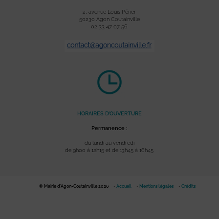
2, avenue Louis Périer
50230 Agon Coutainville
02 33 47 07 56
HORAIRES D’OUVERTURE
Permanence :
du lundi au vendredi
de 9h00 à 12h15 et de 13h45 à 16h45
© Mairie d'Agon-Coutainville 2026
Accueil
Mentions légales
Crédits