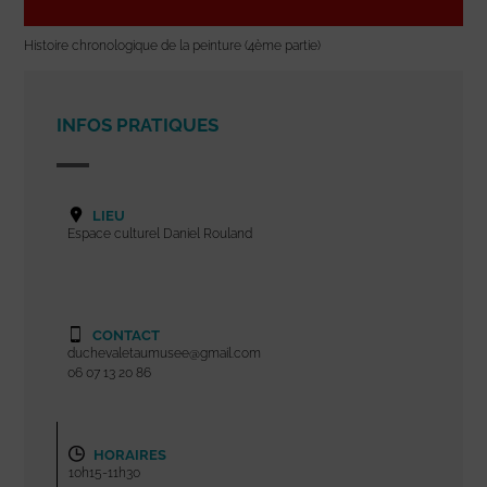
Histoire chronologique de la peinture (4ème partie)
INFOS PRATIQUES
LIEU
Espace culturel Daniel Rouland
CONTACT
duchevaletaumusee@gmail.com
06 07 13 20 86
HORAIRES
10h15-11h30