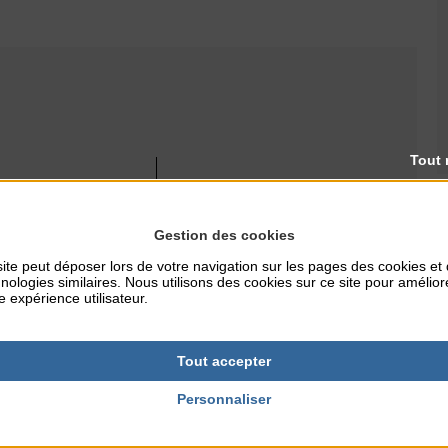
Tout 
RES
TARIFS
6€/adhérent - Non-adhérent
: 10€ + 6€
Gestion des cookies
ite peut déposer lors de votre navigation sur les pages des cookies et
nologies similaires. Nous utilisons des cookies sur ce site pour amélior
e expérience utilisateur.
Tout accepter
Personnaliser