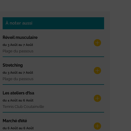
À noter aussi
Réveil musculaire
du 3 Août au 7 Août
Plage du passous
Stretching
du 3 Août au 7 Août
Plage du passous
Les ateliers d’Isa
du 4 Août au 6 Août
Tennis Club Coutainville
Marché d’été
du 6 Août au 6 Août