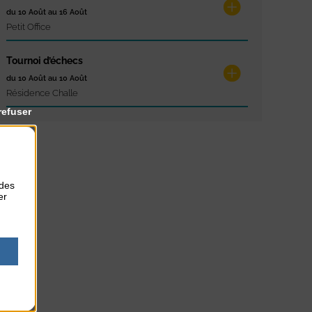
du 10 Août au 16 Août
Petit Office
Tournoi d’échecs
du 10 Août au 10 Août
Résidence Challe
refuser
 des
er