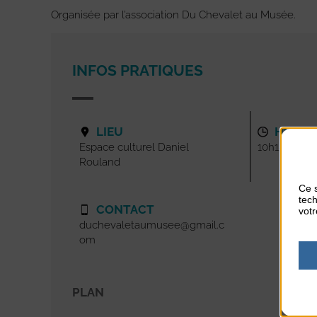
Organisée par l’association Du Chevalet au Musée.
INFOS PRATIQUES
LIEU
HORAI
Espace culturel Daniel
10h15-11h45
Rouland
Ce s
tech
CONTACT
votr
duchevaletaumusee@gmail.c
om
PLAN