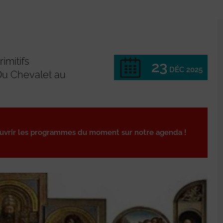
rimitifs
23
DÉC 2025
 Du Chevalet au
ouvrir les programmes du moment sur notre agenda !