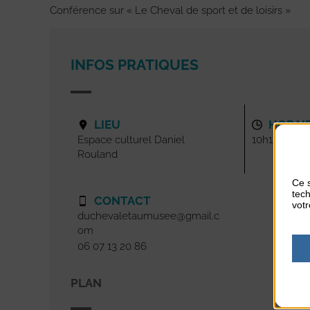
Conférence sur « Le Cheval de sport et de loisirs »
INFOS PRATIQUES
LIEU
HORAI
Espace culturel Daniel
10h15-11h45
Rouland
Ce s
tech
CONTACT
votr
duchevaletaumusee@gmail.c
om
06 07 13 20 86
PLAN