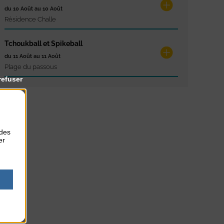
du 10 Août au 10 Août
Résidence Challe
Tchoukball et Spikeball
du 11 Août au 11 Août
Plage du passous
refuser
 des
er