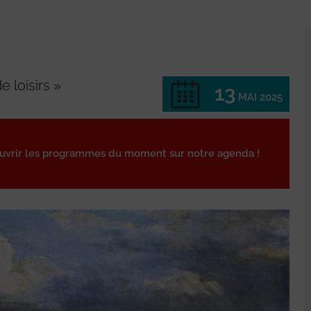
 loisirs »
13
MAI 2025
ouvrir les programmes du moment sur notre agenda !