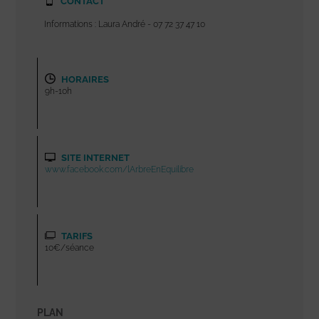
CONTACT
Informations : Laura André - 07 72 37 47 10
HORAIRES
9h-10h
SITE INTERNET
www.facebook.com/lArbreEnEquilibre
TARIFS
10€/séance
PLAN