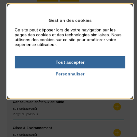
PARTAGER CETTE INFO :
Gestion des cookies
Ce site peut déposer lors de votre navigation sur les
pages des cookies et des technologies similaires. Nous
À noter aussi
utilisons des cookies sur ce site pour améliorer votre
expérience utilisateur.
Réveil musculaire
du 3 Août au 7 Août
Tout accepter
Plage du passous
Personnaliser
Stretching
Politique de confidentialité
du 3 Août au 7 Août
Plage du passous
Concours de châteaux de sable
du 7 Août au 7 Août
Plage du passous
Glisse & Environnement
du 9 Août au 9 Août