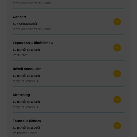
Place du Général de Gaulle
Concert
du 9 Août au 9 Août
Place du Général de Gaulle
Exposition « Itinéraires »
du 10 Août au 16 Août
Petit Office
Réveil musculaire
du 10 Août au 14 Août
Plage du passous
Stretching
du 10 Août au 14 Août
Plage du passous
Tournoi d’échecs
du 10 Août au 10 Août
Résidence Challe