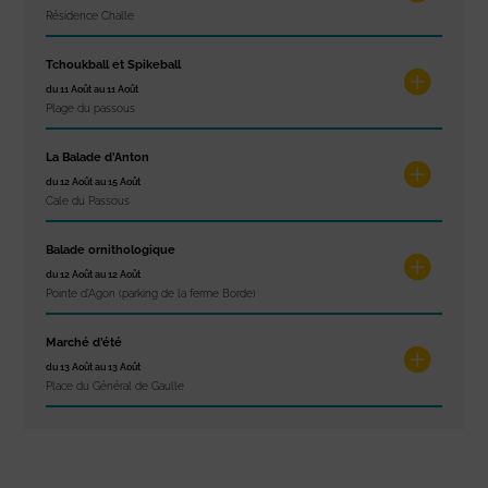
Résidence Challe
Tchoukball et Spikeball
du 11 Août au 11 Août
Plage du passous
La Balade d’Anton
du 12 Août au 15 Août
Cale du Passous
Balade ornithologique
du 12 Août au 12 Août
Pointe d'Agon (parking de la ferme Borde)
Marché d’été
du 13 Août au 13 Août
Place du Général de Gaulle