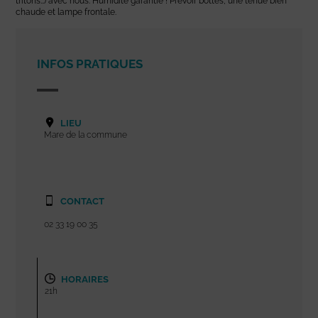
tritons…) avec nous. Humidité garantie ! Prévoir bottes, une tenue bien
chaude et lampe frontale.
INFOS PRATIQUES
LIEU
Mare de la commune
CONTACT
02 33 19 00 35
HORAIRES
21h