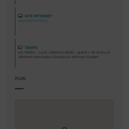
SITE INTERNET
associationavril.org
TARIFS
5€/adulte - 2,50€/adhérent adulte - gratuit (- de 18 ans et
adhérent) demandeur d'emploi et adhérent étudiant
PLAN