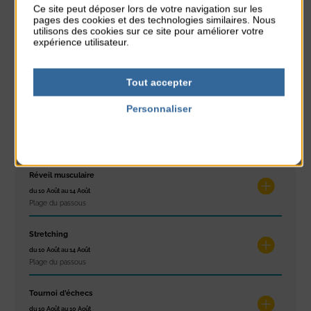
Ce site peut déposer lors de votre navigation sur les
du 9 Août au 9 Août
pages des cookies et des technologies similaires. Nous
Place du Général de Gaulle
utilisons des cookies sur ce site pour améliorer votre
expérience utilisateur.
Concert
du 9 Août au 9 Août
Tout accepter
Place du Général de Gaulle
Personnaliser
Exposition « Itinéraires »
Politique de confidentialité
du 10 Août au 16 Août
Petit Office
Réveil musculaire
du 10 Août au 14 Août
Plage du passous
Stretching
du 10 Août au 14 Août
Plage du passous
Tournoi d’échecs
du 10 Août au 10 Août