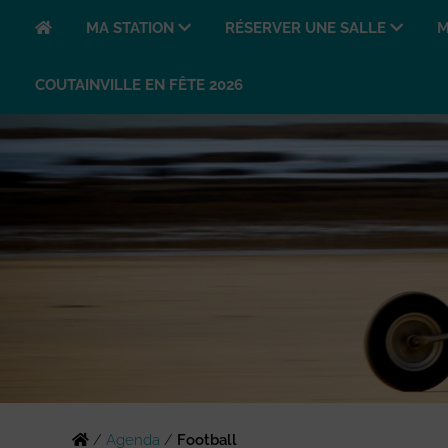
MA STATION
RÉSERVER UNE SALLE
M
COUTAINVILLE EN FÊTE 2026
/
Agenda
/
Football