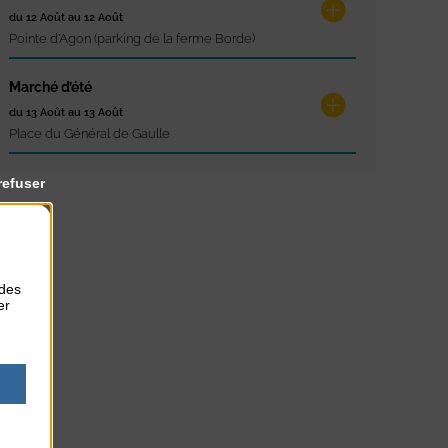
du 12 Août au 12 Août
Pointe d'Agon (parking de la ferme Borde)
Marché d’été
du 13 Août au 13 Août
Place du Général de Gaulle
refuser
 des
er