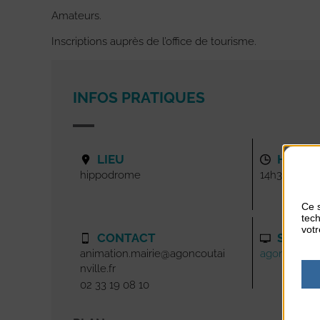
Amateurs.
Inscriptions auprès de l’office de tourisme.
INFOS PRATIQUES
LIEU
HORAI
hippodrome
14h30-16h3
Ce s
tech
votr
CONTACT
SITE I
animation.mairie@agoncoutai
agoncoutainv
nville.fr
02 33 19 08 10