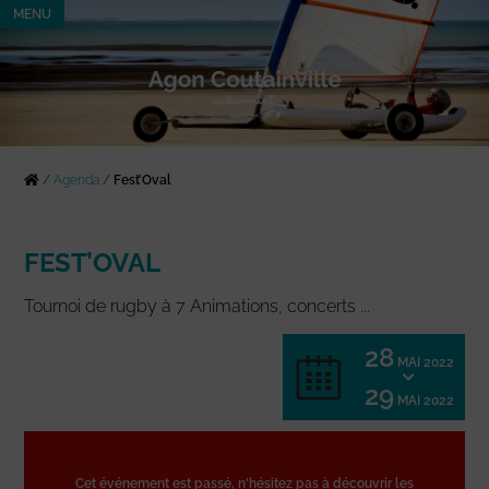
MENU
/
Agenda
/
Fest’Oval
FEST’OVAL
Tournoi de rugby à 7 Animations, concerts ...
28
MAI 2022
29
MAI 2022
Cet événement est passé, n'hésitez pas à découvrir les