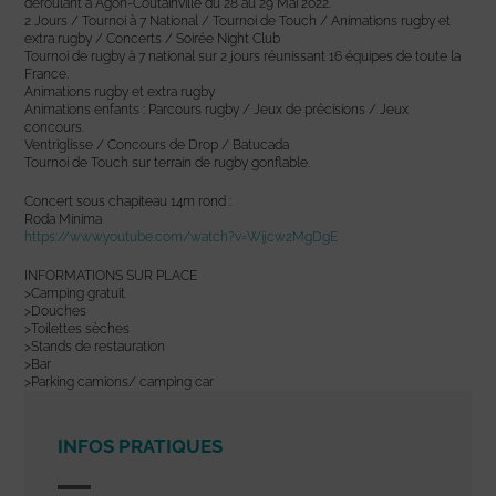
déroulant à Agon-Coutainville du 28 au 29 Mai 2022.
2 Jours / Tournoi à 7 National / Tournoi de Touch / Animations rugby et
extra rugby / Concerts / Soirée Night Club
Tournoi de rugby à 7 national sur 2 jours réunissant 16 équipes de toute la
France.
Animations rugby et extra rugby
Animations enfants : Parcours rugby / Jeux de précisions / Jeux
concours.
Ventriglisse / Concours de Drop / Batucada
Tournoi de Touch sur terrain de rugby gonflable.
Concert sous chapiteau 14m rond :
Roda Minima
https://www.youtube.com/watch?v=Wijcw2MgDgE
INFORMATIONS SUR PLACE
>Camping gratuit
>Douches
>Toilettes sèches
>Stands de restauration
>Bar
>Parking camions/ camping car
INFOS PRATIQUES