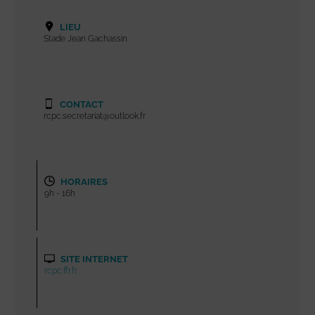
LIEU
Stade Jean Gachassin
CONTACT
rcpc.secretariat@outlook.fr
HORAIRES
9h - 16h
SITE INTERNET
rcpc.ffr.fr