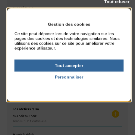
Tout refuser
CLASSÉ DANS :
PARTAGER CETTE INFO :
Gestion des cookies
Ce site peut déposer lors de votre navigation sur les
pages des cookies et des technologies similaires. Nous
utilisons des cookies sur ce site pour améliorer votre
À noter aussi
expérience utilisateur.
Réveil musculaire
Tout accepter
du 3 Août au 7 Août
Plage du passous
Personnaliser
Stretching
Politique de confidentialité
du 3 Août au 7 Août
Plage du passous
Les ateliers d’Isa
du 4 Août au 6 Août
Tennis Club Coutainville
Marché d’été