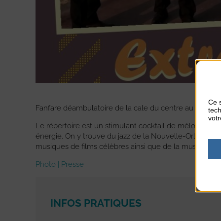
Ce s
Fanfare déambulatoire de la cale du centre au Passous
tech
votr
Le répertoire est un stimulant cocktail de mélodies 
énergie. On y trouve du jazz de la Nouvelle-Orléans ,
musiques de films célèbres ainsi que de la musique Kle
Photo | Presse
INFOS PRATIQUES