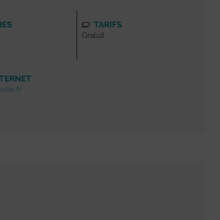
RES
TARIFS
Gratuit
NTERNET
ille.fr