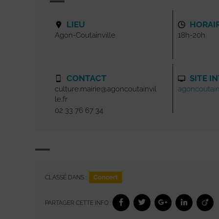
LIEU
HORAI
Agon-Coutainville
18h-20h
CONTACT
SITE I
culture.mairie@agoncoutainvil
agoncoutainv
le.fr
02 33 76 67 34
Concert
CLASSÉ DANS :
PARTAGER CETTE INFO :