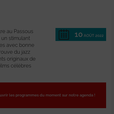
tre au Passous
10
AOÛT 2022
t un stimulant
tées avec bonne
rouve du jazz
ts originaux de
ilms célèbres
ouvrir les programmes du moment sur notre agenda !