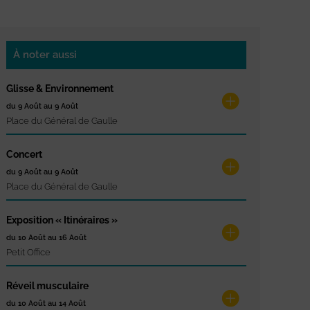
À noter aussi
Glisse & Environnement
du 9 Août au 9 Août
Place du Général de Gaulle
Concert
du 9 Août au 9 Août
Place du Général de Gaulle
Exposition « Itinéraires »
du 10 Août au 16 Août
Petit Office
Réveil musculaire
du 10 Août au 14 Août