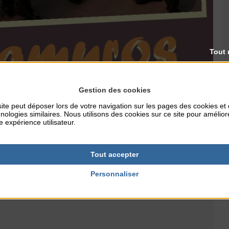
Tout 
Gestion des cookies
ite peut déposer lors de votre navigation sur les pages des cookies et
 en passant par la digue.
nologies similaires. Nous utilisons des cookies sur ce site pour amélior
e expérience utilisateur.
connues, interprétées avec bonne humeur, enthousiasme et
 des arrangements originaux de chansons françaises et de
zmer et des rythmes antillais …
Tout accepter
Personnaliser