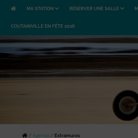
MA STATION
RÉSERVER UNE SALLE
M
COUTAINVILLE EN FÊTE 2026
/
Agenda
/
Extramuros