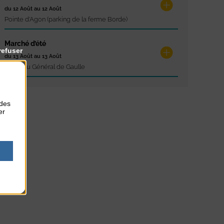
du 12 Août au 12 Août
Pointe d'Agon (parking de la ferme Borde)
Marché d’été
refuser
du 13 Août au 13 Août
Place du Général de Gaulle
 des
er