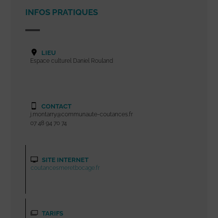
INFOS PRATIQUES
LIEU
Espace culturel Daniel Rouland
CONTACT
j.montarry@communaute-coutances.fr
07 48 94 70 74
SITE INTERNET
coutancesmeretbocage.fr
TARIFS