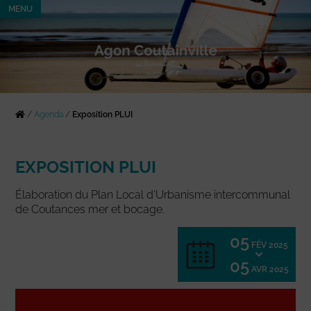
MENU
/
Agenda
/
Exposition PLUI
EXPOSITION PLUI
Élaboration du Plan Local d'Urbanisme intercommunal
de Coutances mer et bocage.
05
FÉV 2025
05
AVR 2025