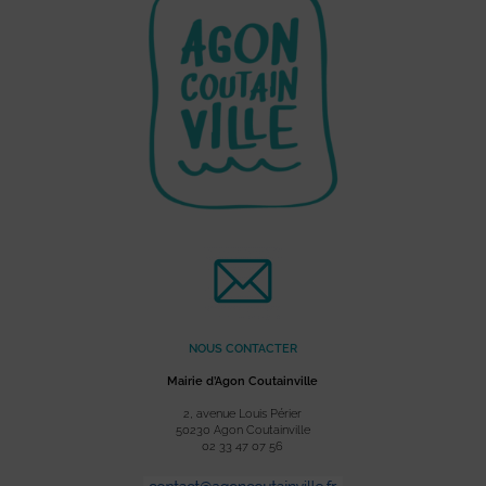
NOUS CONTACTER
Mairie d’Agon Coutainville
2, avenue Louis Périer
50230 Agon Coutainville
02 33 47 07 56