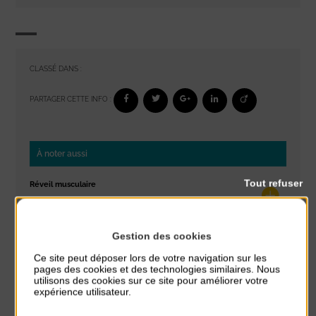
CLASSÉ DANS :
PARTAGER CETTE INFO :
À noter aussi
Tout refuser
Réveil musculaire
du 3 Août au 7 Août
Plage du passous
Gestion des cookies
Stretching
Ce site peut déposer lors de votre navigation sur les
du 3 Août au 7 Août
pages des cookies et des technologies similaires. Nous
Plage du passous
utilisons des cookies sur ce site pour améliorer votre
expérience utilisateur.
Concours de châteaux de sable