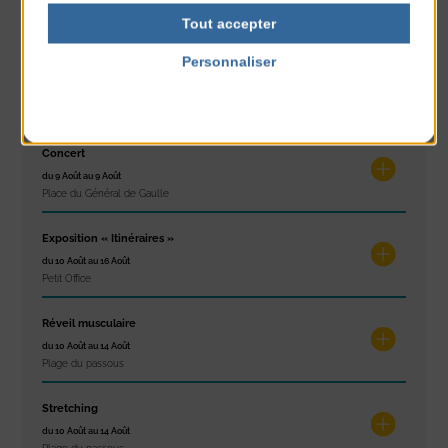
du 7 Août au 7 Août
Tout accepter
Plage du passous
Personnaliser
Glisse & Environnement
Politique de confidentialité
du 9 Août au 9 Août
Place du Général de Gaulle
Concert
du 9 Août au 9 Août
Place du Général de Gaulle
Exposition « Itinéraires »
du 10 Août au 16 Août
Petit Office
Réveil musculaire
du 10 Août au 14 Août
Plage du passous
Stretching
du 10 Août au 14 Août