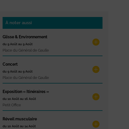
À noter aussi
Glisse & Environnement
du 9 Août au 9 Août
Place du Général de Gaulle
Concert
du 9 Août au 9 Août
Place du Général de Gaulle
Exposition « Itinéraires »
du 10 Août au 16 Août
Petit Office
Réveil musculaire
du 10 Août au 14 Août