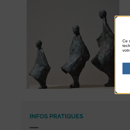
Ce s
tech
votr
INFOS PRATIQUES