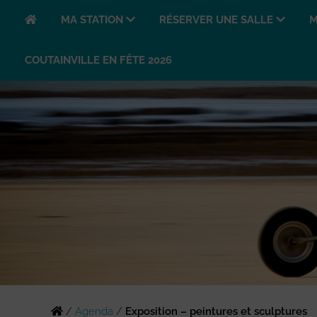
MA STATION
RÉSERVER UNE SALLE
M
COUTAINVILLE EN FÊTE 2026
/
Agenda
/
Exposition – peintures et sculptures