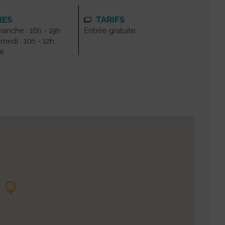
RES
TARIFS
manche : 16h - 19h
Entrée gratuite
amedi : 10h - 12h
mé