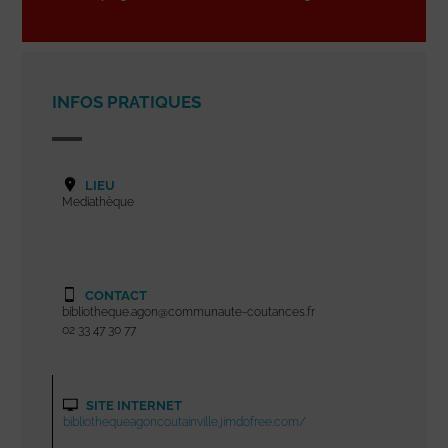
INFOS PRATIQUES
LIEU
Mediathèque
CONTACT
bibliotheque.agon@communaute-coutances.fr
02 33 47 30 77
SITE INTERNET
bibliothequeagoncoutainville.jimdofree.com/