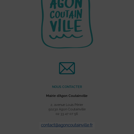
NOUS CONTACTER
Mairie d’Agon Coutainville
2, avenue Louis Périer
50230 Agon Coutainville
02 33 47 07 56