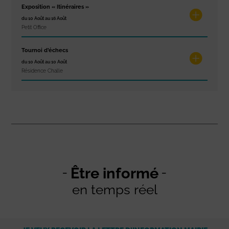
Exposition « Itinéraires »
du 10 Août au 16 Août
Petit Office
Tournoi d’échecs
du 10 Août au 10 Août
Résidence Challe
Être informé
en temps réel