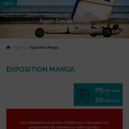
MENU
/
Agenda
/
Exposition Manga
EXPOSITION MANGA
05
AVR 2022
20
AVR 2022
Cet événement est passé, n'hésitez pas à découvrir les
programmes du moment sur notre agenda !