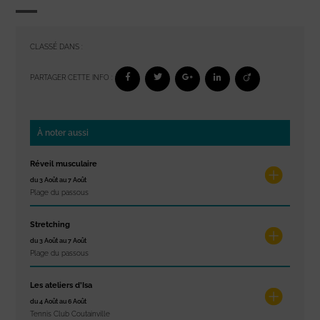
CLASSÉ DANS :
PARTAGER CETTE INFO :
À noter aussi
Réveil musculaire
du 3 Août au 7 Août
Plage du passous
Stretching
du 3 Août au 7 Août
Plage du passous
Les ateliers d’Isa
du 4 Août au 6 Août
Tennis Club Coutainville