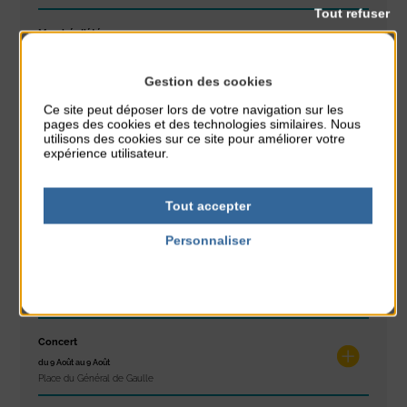
Tout refuser
Marché d’été
du 6 Août au 6 Août
Place du Général de Gaulle
Gestion des cookies
Ce site peut déposer lors de votre navigation sur les
Spectacle de rue
pages des cookies et des technologies similaires. Nous
du 6 Août au 6 Août
utilisons des cookies sur ce site pour améliorer votre
Place du Général de Gaulle
expérience utilisateur.
Concours de châteaux de sable
Tout accepter
du 7 Août au 7 Août
Plage du passous
Personnaliser
Politique de confidentialité
Glisse & Environnement
du 9 Août au 9 Août
Place du Général de Gaulle
Concert
du 9 Août au 9 Août
Place du Général de Gaulle