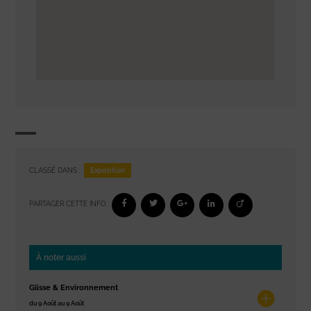
Exposition
CLASSÉ DANS :
PARTAGER CETTE INFO :
À noter aussi
Glisse & Environnement
du 9 Août au 9 Août