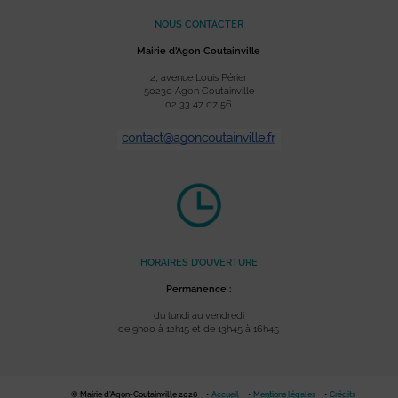
NOUS CONTACTER
Mairie d’Agon Coutainville
2, avenue Louis Périer
50230 Agon Coutainville
02 33 47 07 56
HORAIRES D’OUVERTURE
Permanence :
du lundi au vendredi
de 9h00 à 12h15 et de 13h45 à 16h45
© Mairie d'Agon-Coutainville 2026
Accueil
Mentions légales
Crédits